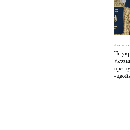
4 августа
Не ук
Украи
прест
«двой