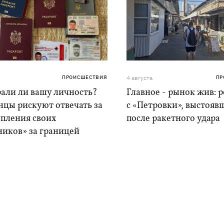
ПРОИСШЕСТВИЯ
4 августа
ПР
рали ли вашу личность?
Главное - рынок жив: 
нцы рискуют отвечать за
с «Петровки», выстояв
упления своих
после ракетного удара
ников» за границей