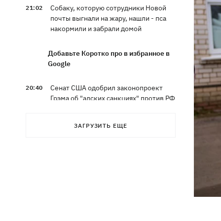
Собаку, которую сотрудники Новой
21:02
почты выгнали на жару, нашли - пса
накормили и забрали домой
Добавьте Коротко про в избранное в
Google
Сенат США одобрил законопроект
20:40
Грэма об "адских санкциях" против РФ
Зеленский впервые прибыл в Сербию
20:14
ЗАГРУЗИТЬ ЕЩЕ
и рассказал о целях визита
Во Львове ввели карантинные
20:04
ограничения из-за обнаружения
бешенства у кота
Украина и Польша завершили
19:49
эксгумацию жертв Волынской