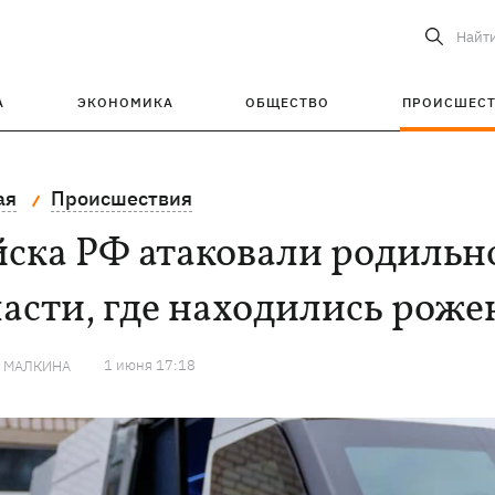
Найт
А
ЭКОНОМИКА
ОБЩЕСТВО
ПРОИСШЕС
ая
Происшествия
ска РФ атаковали родильно
ласти, где находились рож
1 июня 17:18
Я МАЛКИНА