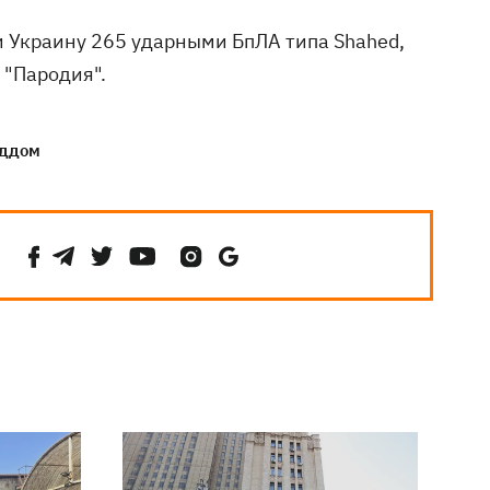
и Украину 265 ударными БпЛА типа Shahed,
 "Пародия".
ддом