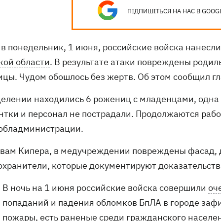
ПІДПИШІТЬСЯ НА НАС В GOOG
 в понедельник, 1 июня, российские войска нанесл
кой области
. В результате атаки повреждены роди
ицы. Чудом обошлось без жертв. Об этом сообщил г
тделении находились 6 рожениц с младенцами, одна 
нтки и персонал не пострадали. Продолжаются рабо
 обладминистрации.
овам Кипера, в медучреждении повреждены фасад, д
охранители, которые документируют доказательств
В ночь на 1 июня российские войска совершили
оч
попаданий и падения обломков БпЛА в городе за
пожары, есть раненые среди гражданского населе