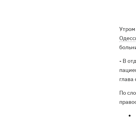
трагедии в двух селах на Волыни
В Будапеште после обмеления Дуная
19:16
подняли со дна мотоцикл вермахта и
Утром
останки двух солдат
Одесс
19:00
Анекдоты и мемы недели: прилеты-
больн
прилеты, идите на болота и
украинский Джеймс Бонд с
- В о
кабачками
пацие
Тысяча незаконно списанных мужчин
18:53
глава
- суд заключил под стражу экс-
начальника Мукачевского ТЦК
По сл
право
Дроны ВСУ поразили 10
18:48
электроподстанций, 6 судов
"теневого флота" и базу ФСБ в Крыму
Навроцкий в годовщину своего
18:20