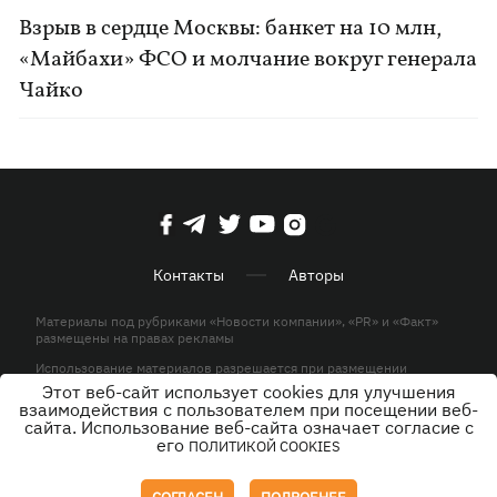
Взрыв в сердце Москвы: банкет на 10 млн,
«Майбахи» ФСО и молчание вокруг генерала
Чайко
Контакты
Авторы
Материалы под рубриками «Новости компании», «PR» и «Факт»
размещены на правах рекламы
Использование материалов разрешается при размещении
активной гиперссылки на KP.UA в первом абзаце.
Этот веб-сайт использует cookies для улучшения
взаимодействия с пользователем при посещении веб-
© ООО «ЮЛАВ МЕДИА»,2026. Все права защищены.
сайта. Использование веб-сайта означает согласие с
его
ПОЛИТИКОЙ COOKIES
Дизайн