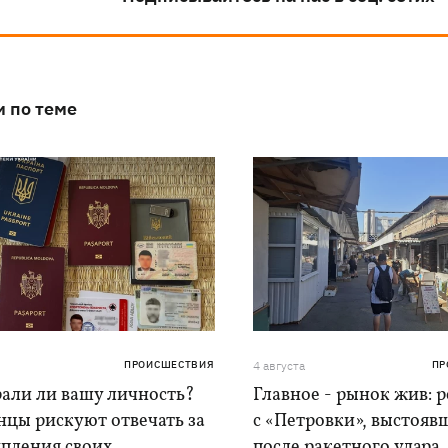
и по теме
ПРОИСШЕСТВИЯ
4 августа
ПР
рали ли вашу личность?
Главное - рынок жив: 
нцы рискуют отвечать за
с «Петровки», выстояв
упления своих
после ракетного удара