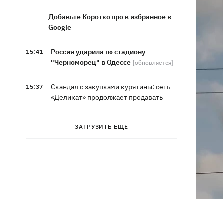
Добавьте Коротко про в избранное в
Google
Россия ударила по стадиону
15:41
"Черноморец" в Одессе
[обновляется]
Скандал с закупками курятины: сеть
15:37
«Деликат» продолжает продавать
продукцию птицефабрики,
обвиняемой в экологическом
ЗАГРУЗИТЬ ЕЩЕ
терроре
Синоптики рассказали, какие области
15:25
в выходные накроют грозы с градом
София Ротару показалась с букетами
15:00
цветов в день 79-летия