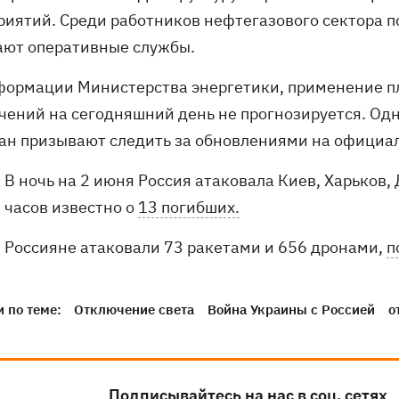
риятий. Среди работников нефтегазового сектора п
ают оперативные службы.
формации Министерства энергетики, применение п
чений на сегодняшний день не прогнозируется. Одн
ан призывают следить за обновлениями на официал
В ночь на 2 июня Россия атаковала Киев, Харьков,
часов известно о
13 погибших.
Россияне атаковали 73 ракетами и 656 дронами,
п
 по теме:
Отключение света
Война Украины с Россией
о
Подписывайтесь на нас в соц. сетях