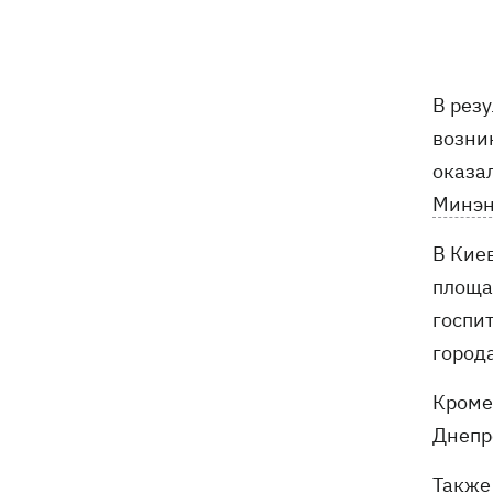
В Ивано-Франковске работники
13:58
"Новой почты" толкали собаку
шваброй, - реакция компании
В рез
Известный украинский бренд попал в
13:33
скандал из-за рекламы с
возни
«малороссом» в новой коллекции
оказа
Минэн
Наталья Денисенко стала соведущей
13:30
"Холостяка"
В Кие
Число жертв атаки на Киев 5 августа
13:26
площа
возросло
госпи
город
В Николаевской области во время
12:54
купания в море подорвался 45-летний
Кроме
мужчина
Днепр
Также