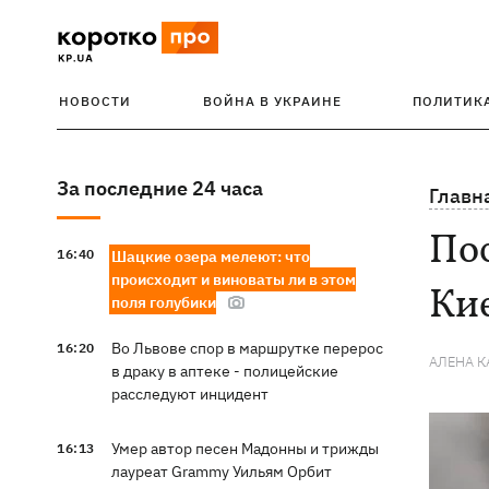
НОВОСТИ
ВОЙНА В УКРАИНЕ
ПОЛИТИК
За последние 24 часа
Главн
Пос
16:40
Шацкие озера мелеют: что
происходит и виноваты ли в этом
Кие
поля голубики
Во Львове спор в маршрутке перерос
16:20
АЛЕНА 
в драку в аптеке - полицейские
расследуют инцидент
Умер автор песен Мадонны и трижды
16:13
лауреат Grammy Уильям Орбит