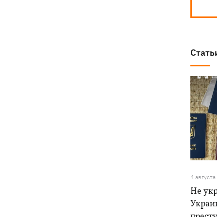
Стать
4 августа
Не ук
Украи
прест