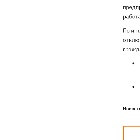
предп
работ
По ин
отклю
гражд
Новости