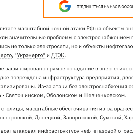
ПІДПИШІТЬСЯ НА НАС В GOOG
ультате
масштабной ночной атаки
РФ на объекты эн
кли значительные проблемы с электроснабжением в 
лись не только электросети, но и объекты нефтега
ерго
, "
Укрэнерго"
и
ДТЭК
.
ве зафиксировано прямое попадание в энергетичес
дке повреждена инфраструктура предприятия, двое
тализированы. Из-за атаки без электроснабжения ос
а - Святошинском, Оболонском и Шевченковском.
 столицы, масштабные обесточивания из-за вражес
опетровской, Донецкой, Запорожской, Сумской, Хар
 враг атаковал инфраструктуру нефтегазовой отра