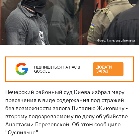
Фото: t.me/suspilnenews
ПІДПИШІТЬСЯ НА НАС В
ДОДАТИ
GOOGLE
ЗАРАЗ
Печерский районный суд Киева избрал меру
пресечения в виде содержания под стражей
без возможности залога Виталию Жиковичу -
второму подозреваемому по делу об
убийстве
Анастасии Березовской
. Об этом сообщило
"
Суспильне
".