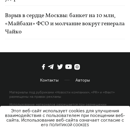
Взрыв в сердце Москвы: банкет на 10 млн,
«Майбахи» ФСО и молчание вокруг генерала
Чайко
Контакты
Авторы
Материалы под рубриками «Новости компании», «PR» и «Факт»
размещены на правах рекламы
Использование материалов разрешается при размещении
активной гиперссылки на KP.UA в первом абзаце.
Этот веб-сайт использует cookies для улучшения
взаимодействия с пользователем при посещении веб-
© ООО «ЮЛАВ МЕДИА»,2026. Все права защищены.
сайта. Использование веб-сайта означает согласие с
его
ПОЛИТИКОЙ COOKIES