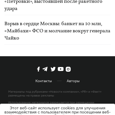
«Петровки», выстоявшей после ракетного
удара
Взрыв в сердце Москвы: банкет на 10 млн,
«Майбахи» ФСО и молчание вокруг генерала
Чайко
Контакты
Авторы
Материалы под рубриками «Новости компании», «PR» и «Факт»
размещены на правах рекламы
Использование материалов разрешается при размещении
активной гиперссылки на KP.UA в первом абзаце.
Этот веб-сайт использует cookies для улучшения
взаимодействия с пользователем при посещении веб-
© ООО «ЮЛАВ МЕДИА»,2026. Все права защищены.