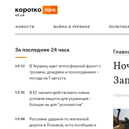
НОВОСТИ
ВОЙНА В УКРАИНЕ
ПОЛИТИК
За последние 24 часа
Главн
Ноч
В Украину идет атмосферный фронт с
14:12
грозами, дождями и похолоданием –
Зап
погода на 7 августа
В ЕС начали действовать новые
13:41
АЛЕНА 
условия защиты для украинцев -
больше не для "уклонистов"
Россияне ударили по железной
13:08
дороге в Лозовой, есть погибшие и