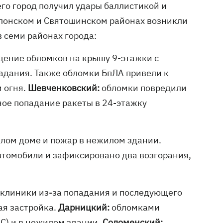
чего город получил удары баллистикой и
олонском и Святошинском районах возникли
 семи районах города:
дение обломков на крышу 9-этажки с
адания. Также обломки БпЛА привели к
 огня.
Шевченковский:
обломки повредили
ное попадание ракеты в 24-этажку
илом доме и пожар в нежилом здании.
втомобили и зафиксировано два возгорания,
иклиники из-за попадания и последующего
ая застройка.
Дарницкий:
обломками
С) и в нежилом здании.
Соломенский: