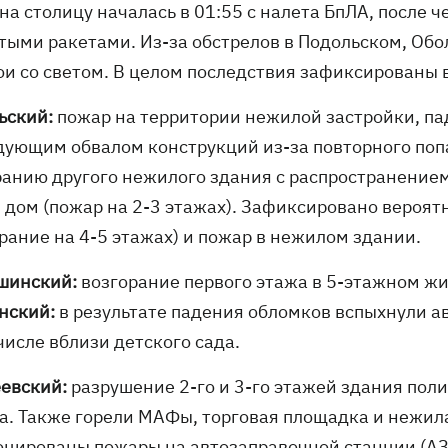
на столицу началась в 01:55 с налета БпЛА, после 
тыми ракетами. Из-за обстрелов в Подольском, Об
ои со светом. В целом последствия зафиксированы в
ьский:
пожар на территории нежилой застройки, па
дующим обвалом конструкций из-за повторного поп
ранию другого нежилого здания с распространением
 дом (пожар на 2-3 этажах). Зафиксировано вероят
рание на 4-5 этажах) и пожар в нежилом здании.
шинский:
возгорание первого этажа в 5-этажном ж
нский:
в результате падения обломков вспыхнули а
числе вблизи детского сада.
еевский:
разрушение 2-го и 3-го этажей здания пол
а. Также горели МАФы, торговая площадка и нежил
оцированы пожары на автозаправочной станции (АЗ