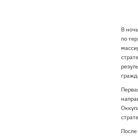
Экс-посол в США Стефанишина
11:08
после отставки планирует работать в
частном секторе
В ноч
Экс-командующий логистикой
10:38
Воздушных Сил получил новое
по те
подозрение
масси
страт
Нет тайного послания: СМИ узнали,
10:30
почему принцесса Евгения рожала в
резул
Португалии
гражд
В Москве в условиях секретности
10:12
Первая
похоронили российского генерала
напра
Иерусалимова – мог погибнуть при
взрыве в ресторане
Оккуп
страт
Экс-послу в США Стефанишиной
09:52
избрали меру пресечения - шесть
После
миллионов гривен залога