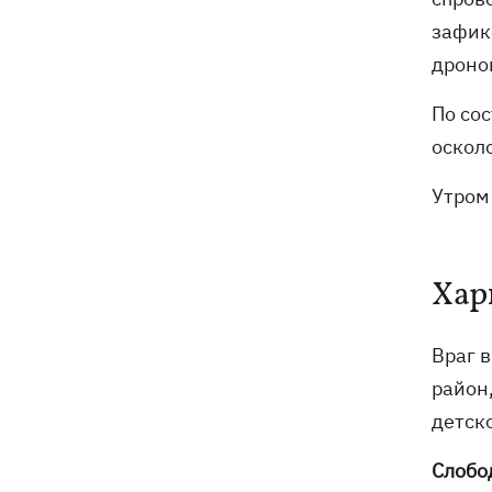
зафик
дроно
По сос
оскол
Утром
Хар
Враг 
район
детско
Слобо