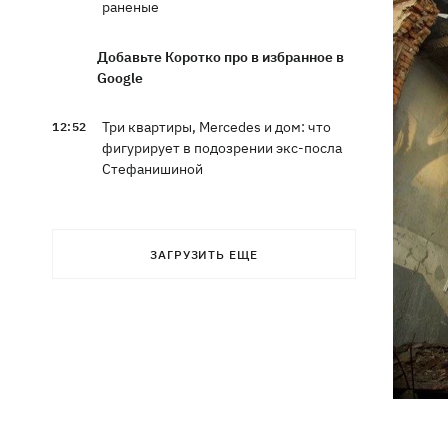
раненые
Добавьте Коротко про в избранное в
Google
Три квартиры, Mercedes и дом: что
12:52
фигурирует в подозрении экс-посла
Стефанишиной
Великобритания ввела новые санкции
12:29
против России
ЗАГРУЗИТЬ ЕЩЕ
В Киеве задержали главу частного
12:26
медцентра, из-за действий которого
погибли двое новорожденных
На Закарпатье – масштабные обыски
11:41
в ТЦК