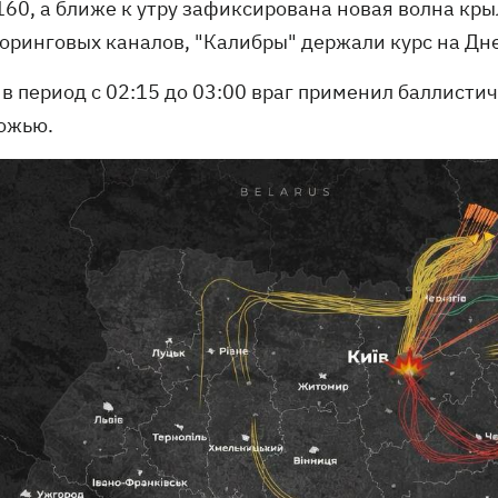
-160, а ближе к утру зафиксирована новая волна кр
оринговых каналов, "Калибры" держали курс на Днеп
в период с 02:15 до 03:00 враг применил баллисти
ожью.