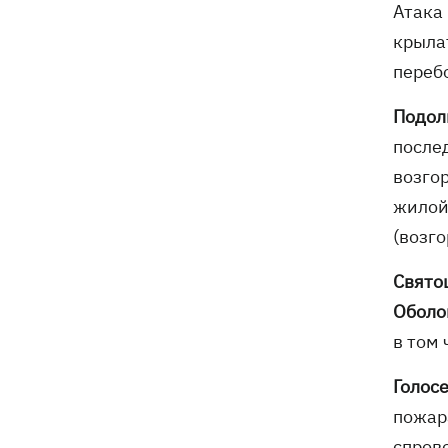
Атака 
крыла
переб
Подол
после
возго
жилой
(возго
Свято
Оболо
в том 
Голос
пожар
спров