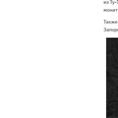
из Ту
монит
Также 
Запор