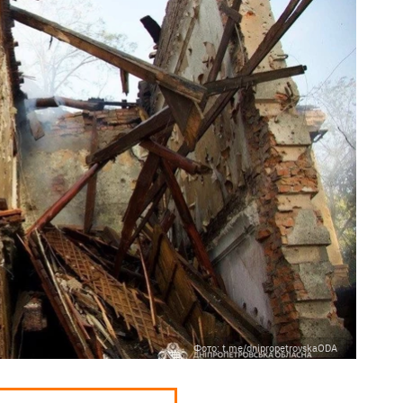
Фото: t.me/dnipropetrovskaODA