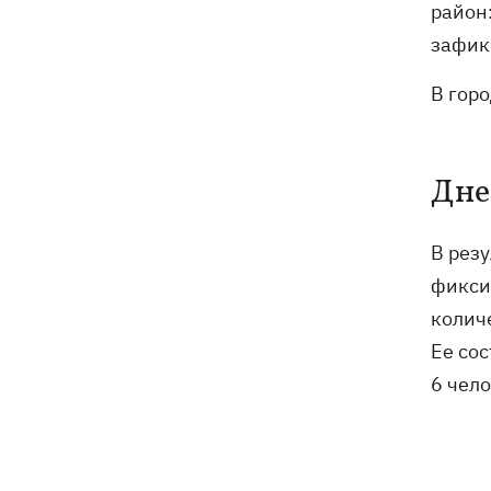
район
зафик
В гор
Дне
В рез
фикси
колич
Ее со
6 чел