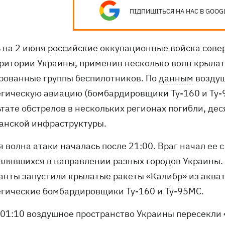
ПІДПИШІТЬСЯ НА НАС В GOOG
ь на 2 июня
российские оккупационные войска
сове
рритории Украины, применив несколько волн крылат
рованные группы беспилотников. По
данным
воздуш
егическую авиацию (бомбардировщики Ту-160 и Ту-9
ьтате обстрелов в нескольких регионах погибли, де
анской инфраструктуры.
 волна атаки началась после 21:00. Враг начал ее 
влявшихся в направлении разных городов Украины. 
анты запустили крылатые ракеты «Калибр» из акват
егические бомбардировщики Ту-160 и Ту-95МС.
 01:10 воздушное пространство Украины пересекли