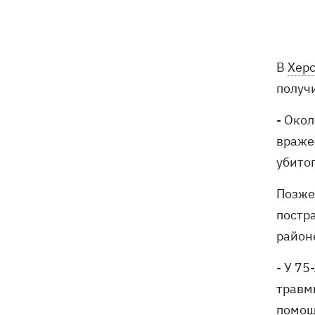
7 августа – какой сегодня праздник,
05:30
что сегодня нельзя делать, традиции и
приметы этого дня
6 августа
В
Хер
получ
Федоров надеется вернуться на пост
21:59
- Око
министра обороны - "президент не
сказал четкого нет"
враже
убитог
Зеленский анонсировал увольнения
21:34
из-за ситуации с водой в Марганце -
Позже
назвал ситуацию позором
постр
Сборная Украины по хоккею получила
21:06
район
нового тренера - им стал Александр
Бобкин
- У 7
травм
Зеленский поручил подготовить
20:39
помощ
против РФ специальную