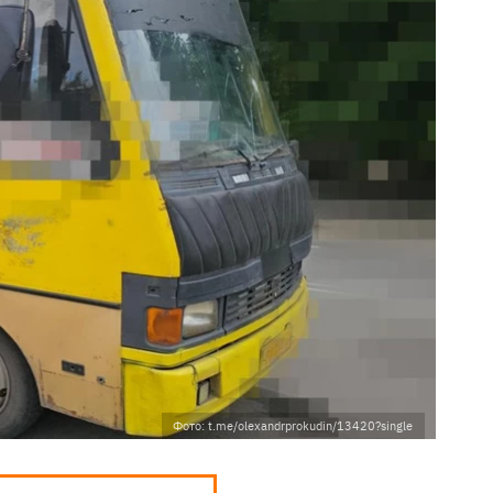
Фото: t.me/olexandrprokudin/13420?single