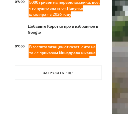
07:00
5000 гривен на первоклассника: все,
что нужно знать о «Пакунке
школяра» в 2026 году
Добавьте Коротко про в избранное в
Google
07:00
В госпитализации отказать: что не
так с приказом Минздрава и какие
теперь критерии для лечения в
стационаре
ЗАГРУЗИТЬ ЕЩЕ
Обзывал бандеровцами и выгонял из
06:57
Польши: в Гданьске поляк избил
соотечественников, приняв их за
украинцев
"Динамо" обыграло Карабах в
06:26
квалификации Лиги конференций