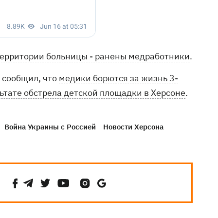
 территории больницы - ранены медработники
.
 сообщил, что
медики борются за жизнь 3-
льтате обстрела детской площадки в Херсоне
.
Война Украины с Россией
Новости Херсона