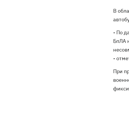
санкционную операцию
В обл
автоб
Дроны СБУ поразили два корабля ФСБ
20:12
РФ "Балаклава" и "Керчь"
- По 
БпЛА 
несов
- отме
При п
военн
фикси