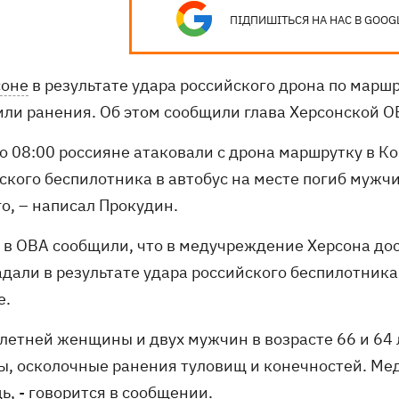
ПІДПИШІТЬСЯ НА НАС В GOOG
соне
в результате удара российского дрона по марш
или ранения. Об этом сообщили глава Херсонской 
ло 08:00 россияне атаковали с дрона маршрутку в К
ского беспилотника в автобус на месте погиб мужч
о, – написал Прокудин.
 в ОВА сообщили, что в медучреждение Херсона дос
адали в результате удара российского беспилотник
е.
5-летней женщины и двух мужчин в возрасте 66 и 64
ы, осколочные ранения туловищ и конечностей. М
ь, - говорится в сообщении.