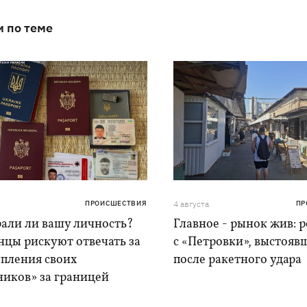
и по теме
ПРОИСШЕСТВИЯ
4 августа
ПР
рали ли вашу личность?
Главное - рынок жив: 
нцы рискуют отвечать за
с «Петровки», выстояв
упления своих
после ракетного удара
ников» за границей