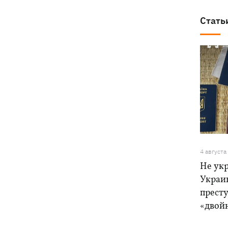
Стать
4 августа
Не ук
Украи
прест
«двой