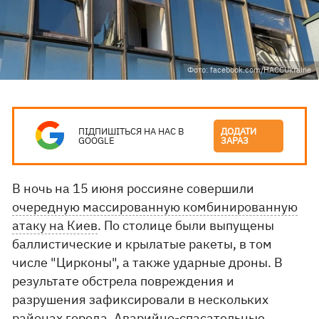
Фото: facebook.com/HACCUkraine
ПІДПИШІТЬСЯ НА НАС В
ДОДАТИ
GOOGLE
ЗАРАЗ
В ночь на 15 июня россияне совершили
очередную массированную комбинированную
атаку на Киев
. По столице были выпущены
баллистические и крылатые ракеты, в том
числе "Цирконы", а также ударные дроны. В
результате обстрела повреждения и
разрушения зафиксировали в нескольких
районах города. Аварийно-спасательные