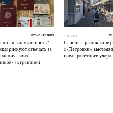
ПРОИСШЕСТВИЯ
4 августа
ПР
рали ли вашу личность?
Главное - рынок жив: 
нцы рискуют отвечать за
с «Петровки», выстояв
упления своих
после ракетного удара
ников» за границей