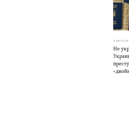
4 августа
Не ук
Украи
прест
«двой