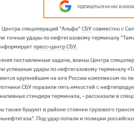
ПІДПИШІТЬСЯ НА НАС В GOOG
 Центра спецопераций "Альфа"
СБУ
совместно с Си
ли точные удары по нефтегазовому терминалу "Там
информирует
пресс-центр СБУ.
олняя поставленные задачи, воины Центра спецопер
ли успешные удары по нефтегазовому терминалу «Т
ляется крупнейшим на юге России комплексом по п
лотники СБУ поразили пять емкостей с нефтепродук
наливных стендера терминала, - рассказали в спец
ы также бушуют в районе стоянки грузового трансп
ньнефтегаза". Под удар попали и позиции российск