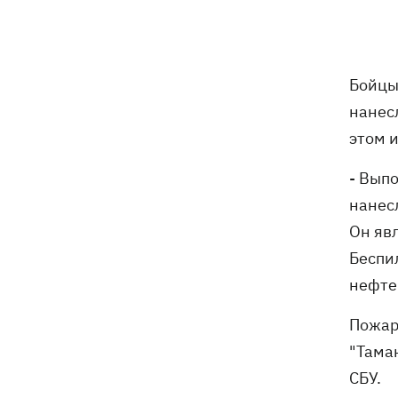
Погода в Украине 6 августа – жара
18:53
отступает, прогнозируют локальные
дожди с грозами
Бойцы
Украина будет уничтожать
18:45
нанес
баллистические установки войск РФ,
- Зеленский
этом 
18:27
- Вып
Гарь, дым и смог после обстрелов:
как защитить себя и близких
нанес
Он яв
Генштаб опроверг разрушение
18:17
Бортницкой станции в Киеве после
Беспи
атак РФ
нефте
В МИД отреагировали на резонансное
17:45
Пожар
заявление Залужного о НАТО - "слова
"Тама
вырвали из контекста"
СБУ.