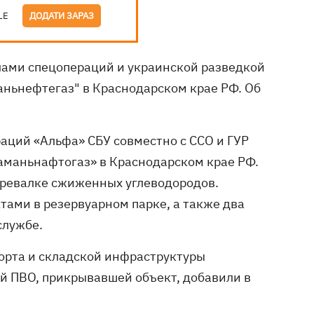
LE
ДОДАТИ ЗАРАЗ
лами спецопераций и украинской разведкой
аньнефтегаз" в Краснодарском крае РФ. Об
аций «Альфа» СБУ совместно с ССО и ГУР
аманьнафтогаз» в Краснодарском крае РФ.
еревалке сжиженных углеводородов.
тами в резервуарном парке, а также два
службе.
орта и складской инфраструктуры
ой ПВО, прикрывавшей объект, добавили в