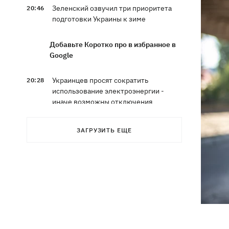
Зеленский озвучил три приоритета
20:46
подготовки Украины к зиме
Добавьте Коротко про в избранное в
Google
Украинцев просят сократить
20:28
использование электроэнергии -
иначе возможны отключения
Тайский футболист погиб от удара
19:50
ЗАГРУЗИТЬ ЕЩЕ
молнии прямо на поле
Совет нацбезопасности утвердил
19:47
План стойкости Киева, - Клименко
Мудрик сыграл за Челси - впервые за
19:19
615 дней