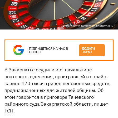
Фото: poltava.to/фото иллюстративный
ПІДПИШІТЬСЯ НА НАС В
ДОДАТИ
GOOGLE
ЗАРАЗ
В
Закарпатье
осудили и.о. начальнице
почтового отделения, проигравшей в онлайн-
казино 170 тысяч гривен пенсионных средств,
предназначенных для жителей общины. Об
этом говорится в приговоре Тячевского
районного суда Закарпатской области, пишет
ТСН
.