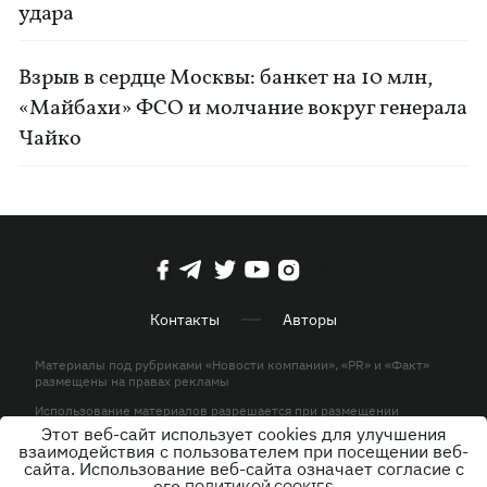
удара
Взрыв в сердце Москвы: банкет на 10 млн,
«Майбахи» ФСО и молчание вокруг генерала
Чайко
Контакты
Авторы
Материалы под рубриками «Новости компании», «PR» и «Факт»
размещены на правах рекламы
Использование материалов разрешается при размещении
активной гиперссылки на KP.UA в первом абзаце.
Этот веб-сайт использует cookies для улучшения
взаимодействия с пользователем при посещении веб-
© ООО «ЮЛАВ МЕДИА»,2026. Все права защищены.
сайта. Использование веб-сайта означает согласие с
его