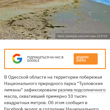
Фото: facebook.com/ivan.rusev.215723
ПІДПИШІТЬСЯ НА НАС В
ДОДАТИ
GOOGLE
ЗАРАЗ
В Одесской области на территории побережья
Национального природного парка "Тузловские
лиманы" зафиксировали
разлив подсолнечного
масла
, охвативший примерно 10 тысяч
квадратных метров. Об этом сообщил в
Facebook
эколог и сотрудник Национального