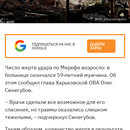
Фото: t.me/synegubov
ПІДПИШІТЬСЯ НА НАС В
ДОДАТИ
GOOGLE
ЗАРАЗ
Число жертв удара по
Мерефе
возросло: в
больнице скончался 59-летний мужчина. Об
этом
сообщил
глава Харьковской ОВА Олег
Синегубов.
– Врачи сделали все возможное для его
спасения, но травмы оказались слишком
тяжелыми, – подчеркнул Синегубов.
Таким образом, количество жертв в результате