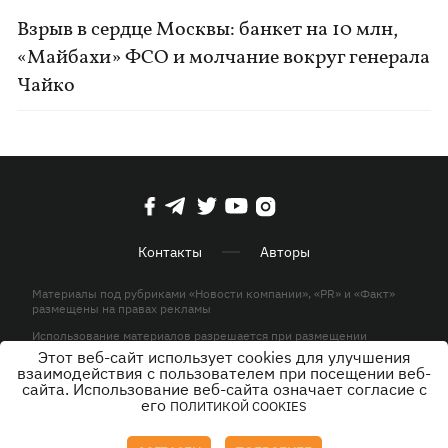
Взрыв в сердце Москвы: банкет на 10 млн,
«Майбахи» ФСО и молчание вокруг генерала
Чайко
Контакты
Авторы
Материалы под рубриками «Новости компании», «PR» и «Факт»
размещены на правах рекламы
Использование материалов разрешается при размещении
активной гиперссылки на KP.UA в первом абзаце.
Этот веб-сайт использует cookies для улучшения
взаимодействия с пользователем при посещении веб-
© ООО «ЮЛАВ МЕДИА»,2026. Все права защищены.
сайта. Использование веб-сайта означает согласие с
его
ПОЛИТИКОЙ COOKIES
Дизайн