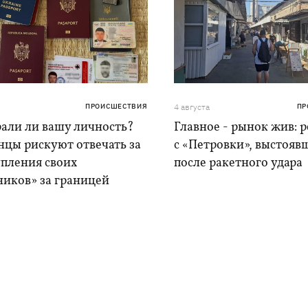
ПРОИСШЕСТВИЯ
4 августа
ПР
рали ли вашу личность?
Главное - рынок жив: 
нцы рискуют отвечать за
с «Петровки», выстояв
упления своих
после ракетного удара
ников» за границей