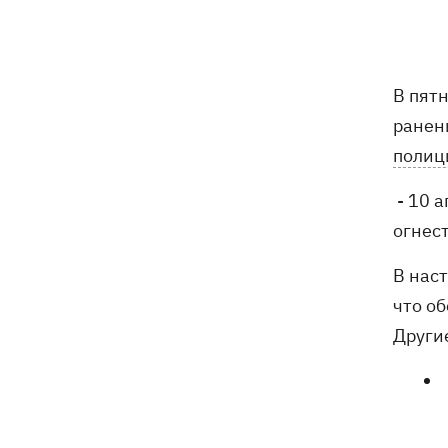
РФ "Балаклава" и "Керчь"
Зеленский подписал указы об
19:40
увольнении еще четырех послов
В пят
ранен
Сердце не выдержало - в результате
19:19
атаки РФ в приюте на Киевщине
полиц
погибли собаки
- 10 
Российские дроны уничтожили депо
19:15
огнес
"Укрпочты" в Павлограде, погибли
сотрудники
В нас
что о
Зеленский учредил новый праздник -
18:43
День войск связи и
Други
кибербезопасности ВСУ
Украинский кандидат в судьи МКС
18:13
Кишакевич не прошел тест на знание
языков