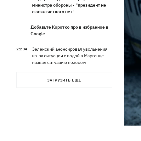
министра обороны - "президент не
сказал четкого нет"
Добавьте Коротко про в избранное в
Google
Зеленский анонсировал увольнения
21:34
из-за ситуации с водой в Марганце -
назвал ситуацию позором
Сборная Украины по хоккею получила
21:06
ЗАГРУЗИТЬ ЕЩЕ
нового тренера - им стал Александр
Бобкин
Зеленский поручил подготовить
20:39
против РФ специальную
санкционную операцию
Дроны СБУ поразили два корабля ФСБ
20:12