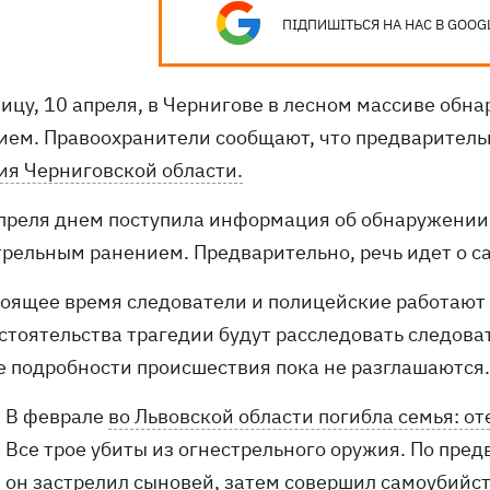
ПІДПИШІТЬСЯ НА НАС В GOOG
ницу, 10 апреля, в Чернигове в лесном массиве обн
ием. Правоохранители сообщают, что предваритель
ия Черниговской области.
апреля днем поступила информация об обнаружении 
трельным ранением. Предварительно, речь идет о с
тоящее время следователи и полицейские работают 
бстоятельства трагедии будут расследовать следов
е подробности происшествия пока не разглашаются
В феврале
во Львовской области погибла семья: о
Все трое убиты из огнестрельного оружия. По пре
он застрелил сыновей, затем совершил самоубийст