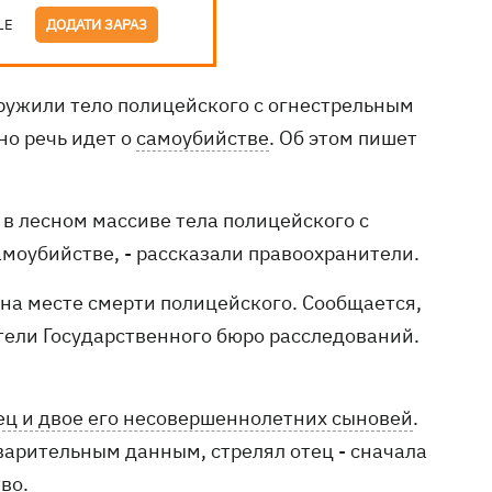
LE
ДОДАТИ ЗАРАЗ
аружили тело полицейского с огнестрельным
но речь идет о
самоубийстве
. Об этом пишет
в лесном массиве тела полицейского с
амоубийстве, - рассказали правоохранители.
на месте смерти полицейского. Сообщается,
атели Государственного бюро расследований.
.
тец и двое его несовершеннолетних сыновей
.
дварительным данным, стрелял отец - сначала
во.