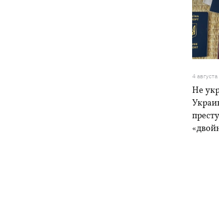
4 августа
Не ук
Украи
прест
«двой