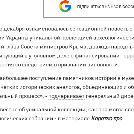
ПІДПИШІТЬСЯ НА НАС В GOOG
о декабря ознаменовалось сенсационной новостью
ии Украины уникальной
коллекцией археологически
й глава Совета министров Крыма, дважды народный 
ирующий в уголовном деле о финансировании терр
шения со следствием о признании виновности.
наибольшее поступление памятников истории в музе
 четких исторических аналогов, объединяющих и о
ельный процесс», -
подчеркивает
генеральный дире
вестно об уникальной коллекции, как она могла сл
логических собраний - в материале
Коротко про
.