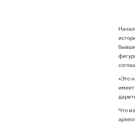
режиссера, которая протестует
против вырубки деревьев
Кто станет новым послом в США:
14:28
Начал
технократ Свириденко или «лучший
истор
солдат» Палиса
бывши
В Украину идет атмосферный фронт с
14:12
фигур
грозами, дождями и похолоданием –
согла
погода на 7 августа
«Это 
В ЕС начали действовать новые
13:41
имеет
условия защиты для украинцев -
больше не для "уклонистов"
дарит
Россияне ударили по железной
13:08
Что из
дороге в Лозовой, есть погибшие и
архео
раненые