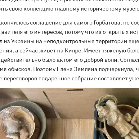
ить свою коллекцию главному историческому музею
акончилось соглашение для самого Горбатова, не с
тавителя его интересов, потому что из открытых ис
л из Украины на неподконтрольные территории еще
ения, а сейчас живет на Кипре. Имеет тяжелую боле
 действительно было актом его доброй воли. Соглас
мя обысков. Поэтому Елена Земляна подчеркнула, чт
ле переговоров подаренное собрание составляет уже