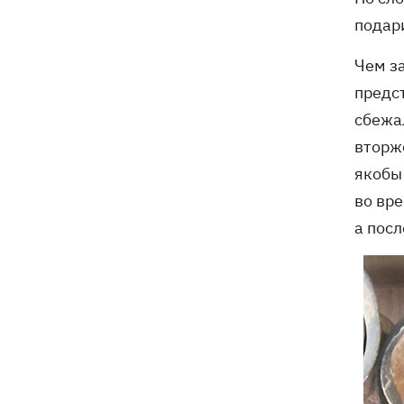
подар
Чем з
предс
сбежа
вторж
якобы
во вре
а пос