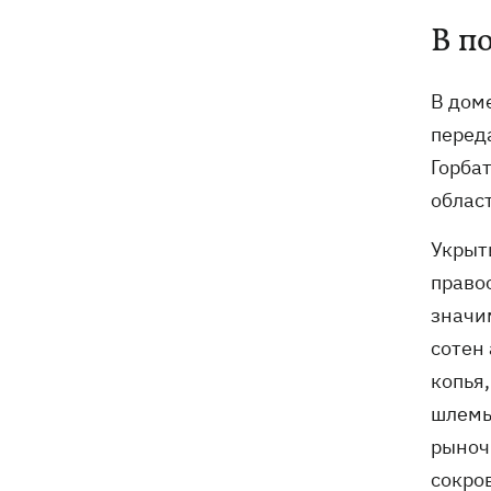
В п
В дом
перед
Горба
облас
Укрыт
право
значи
сотен
копья,
шлемы
рыноч
сокро