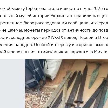
ом обыске у Горбатова стало известно в мае 2025 г
нальный музей истории Украины отправились еще о
арственном бюро расследований сообщали, что сред
кие шлемы, монеты периодов от античности до поз
ости, холодное оружие XIV-XIX веков, Первой и Вто
еления народов. Особый интерес у историков вызва
ой и золотая византийская икона архангела Михаила