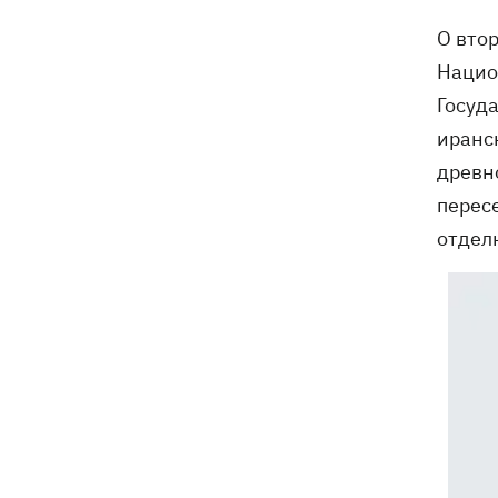
О втор
Нацио
Госуд
иранс
древн
перес
отделк