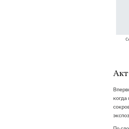
С
Акт
Вперв
когда
сокро
экспоз
По сл