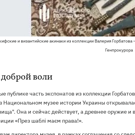
кифские и византийские акинаки из коллекции Валерия Горбатова –
Генпрокурора
 доброй воли
ые публике часть экспонатов из коллекции Горбатов
 в Национальном музее истории Украины открывалас
вища". Она и сейчас действует, а древнее оружие и
иции «През шаблі маєм права!».
овам директора музея, в рамках соглашения со сле