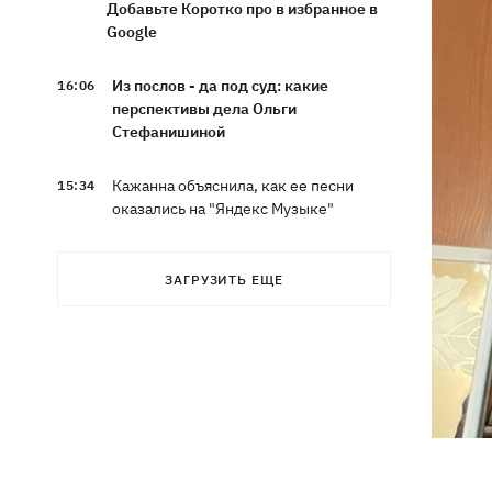
Добавьте Коротко про в избранное в
Google
Из послов - да под суд: какие
16:06
перспективы дела Ольги
Стефанишиной
Кажанна объяснила, как ее песни
15:34
оказались на "Яндекс Музыке"
Во Львове открыли выставку палок,
15:23
ЗАГРУЗИТЬ ЕЩЕ
посвященную интернет-феномену из
Threads
Криминал вместо концерта The
15:21
Weeknd – в «Шегинях» киевлянин
пытался подкупить пограничника
В Киеве из парка "вынесли"
14:37