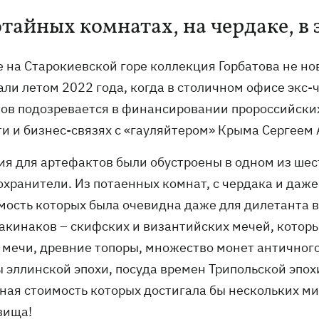
отайных комнатах, на чердаке, 
е на Старокиевской горе коллекция Горбатова не но
али летом 2022 года, когда в столичном офисе экс-
тов подозревается в финансировании пророссийски
ти и бизнес-связях с «гауляйтером» Крыма Сергеем
ия для артефактов были обустроены в одном из шес
охранители. Из потаенных комнат, с чердака и даж
мость которых была очевидна даже для дилетанта в
 акинаков – скифских и византийских мечей, которы
 мечи, древние топоры, множество монет античного 
 эллинской эпохи, посуда времен Трипольской эпохи
ная стоимость которых достигала бы нескольких ми
вища!