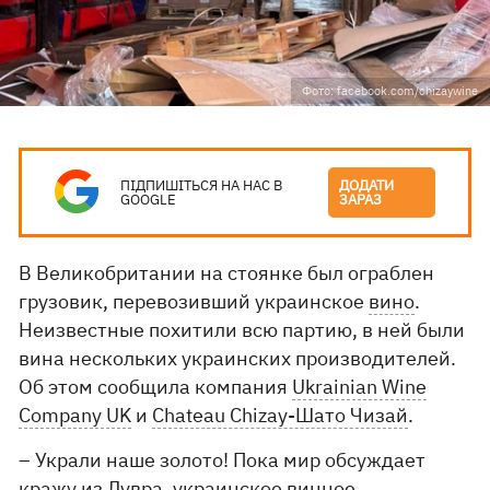
Фото: facebook.com/chizaywine
ПІДПИШІТЬСЯ НА НАС В
ДОДАТИ
GOOGLE
ЗАРАЗ
В Великобритании на стоянке был ограблен
грузовик, перевозивший украинское
вино
.
Неизвестные похитили всю партию, в ней были
вина нескольких украинских производителей.
Об этом сообщила компания
Ukrainian Wine
Company UK
и
Chateau Chizay-Шато Чизай
.
– Украли наше золото! Пока мир обсуждает
кражу из Лувра, украинское винное