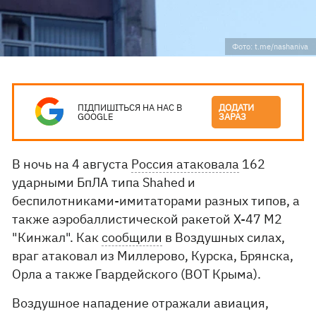
Фото: t.me/nashaniva
ПІДПИШІТЬСЯ НА НАС В
ДОДАТИ
GOOGLE
ЗАРАЗ
В ночь на 4 августа
Россия атаковала
162
ударными БпЛА типа Shahed и
беспилотниками-имитаторами разных типов, а
также аэробаллистической ракетой Х-47 М2
"Кинжал". Как
сообщили
в Воздушных силах,
враг атаковал из Миллерово, Курска, Брянска,
Орла а также Гвардейского (ВОТ Крыма).
Воздушное нападение отражали авиация,