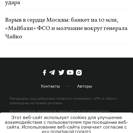
удара
Взрыв в сердце Москвы: банкет на 10 млн,
«Майбахи» ФСО и молчание вокруг генерала
Чайко
Контакты
Авторы
Материалы под рубриками «Новости компании», «PR» и «Факт»
размещены на правах рекламы
Использование материалов разрешается при размещении
активной гиперссылки на KP.UA в первом абзаце.
Этот веб-сайт использует cookies для улучшения
взаимодействия с пользователем при посещении веб-
© ООО «ЮЛАВ МЕДИА»,2026. Все права защищены.
сайта. Использование веб-сайта означает согласие с
его
ПОЛИТИКОЙ COOKIES