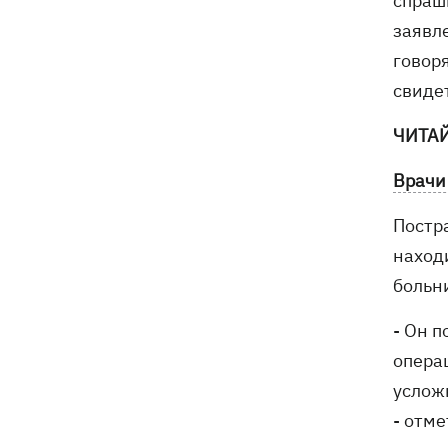
спраши
заявл
говоря
свиде
ЧИТА
Врачи
Постр
наход
больн
- Он 
опера
услож
- отме