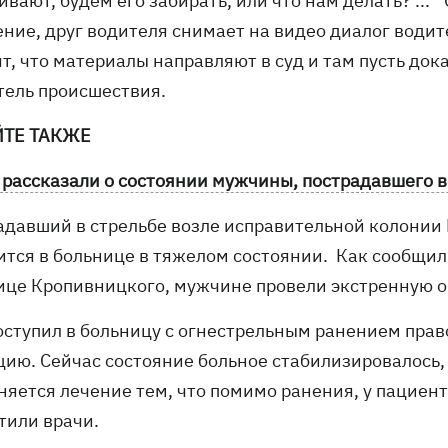
вают, будем его забирать, или что нам делать? ...
ение, друг водителя снимает на видео диалог водит
т, что материалы направляют в суд и там пусть док
тель происшествия.
ЙТЕ ТАКЖЕ
 рассказали о состоянии мужчины, пострадавшего 
адавший в стрельбе возле исправительной колони
ится в больнице в тяжелом состоянии. Как сообщил
ице Кропивницкого, мужчине провели экстренную 
поступил в больницу с огнестрельным ранением прав
цию. Сейчас состояние больное стабилизировалось, 
няется лечение тем, что помимо ранения, у пациент
тили врачи.