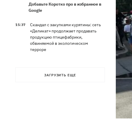
Добавьте Коротко про в избранное в
Google
Скандал с закупками курятины: сеть
15:37
«Деликат» продолжает продавать
продукцию птицефабрики,
обвиняемой в экологическом
терроре
Синоптики рассказали, какие области
15:25
в выходные накроют грозы с градом
ЗАГРУЗИТЬ ЕЩЕ
София Ротару показалась с букетами
15:00
цветов в день 79-летия
В Ивано-Франковске работники
13:58
"Новой почты" толкали собаку
шваброй, - реакция компании