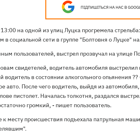
ПІДПИШІТЬСЯ НА НАС В GOOG
 13:00 на одной из улиц Луцка прогремела стрельб
ом в социальной сети в группе "Болтовня о Луцке" 
нным пользователей, выстрел прозвучал на улице П
словам свидетелей, водитель автомобиля выстрелил 
 водитель в состоянии алкогольного опьянения ?? (
ое авто. После чего водитель, выйдя из автомобиля
лове пистолет. Началась толкотня, раздался выстр
остаточно громкий, - пишет пользователь.
е к месту происшествия подъехала патрульная маши
релявшим".