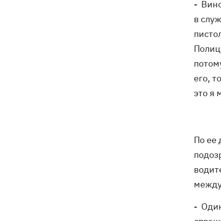
- Вин
в слу
пистол
Полице
потому
его, т
это я 
По ее
подоз
водит
между
- Один