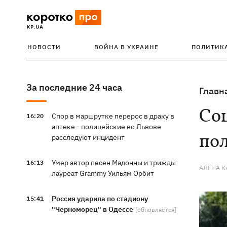
НОВОСТИ
ВОЙНА В УКРАИНЕ
ПОЛИТИК
За последние 24 часа
Главн
Соц
Спор в маршрутке перерос в драку в
16:20
аптеке - полицейские во Львове
по
расследуют инцидент
Умер автор песен Мадонны и трижды
16:13
АЛЕНА 
лауреат Grammy Уильям Орбит
Россия ударила по стадиону
15:41
"Черноморец" в Одессе
[обновляется]