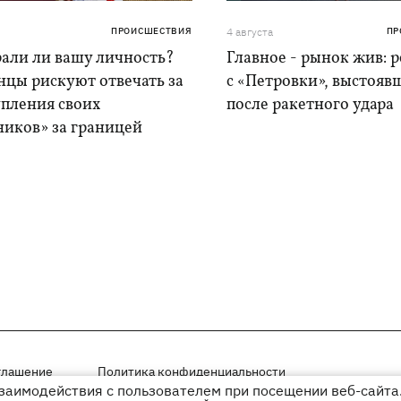
ПРОИСШЕСТВИЯ
4 августа
ПР
рали ли вашу личность?
Главное - рынок жив: 
нцы рискуют отвечать за
с «Петровки», выстояв
упления своих
после ракетного удара
ников» за границей
глашение
Политика конфиденциальности
взаимодействия с пользователем при посещении веб-сайта.