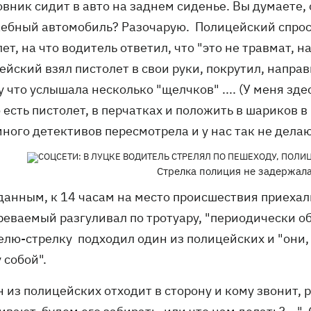
овник сидит в авто на заднем сиденье. Вы думаете,
жебный автомобиль? Разочарую. Полицейский спрос
ет, на что водитель ответил, что "это не травмат, 
йский взял пистолет в свои руки, покрутил, направи
 что услышала несколько "щелчков" .... (У меня зд
о есть пистолет, в перчатках и положить в шариков 
много детективов пересмотрела и у нас так не делаю
Стрелка полиция не задержала
 данным, к 14 часам на место происшествия приеха
реваемый разгуливал по тротуару, "периодически об
елю-стрелку подходил один из полицейских и "они,
 собой".
 из полицейских отходит в сторону и кому звонит, 