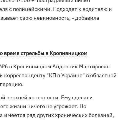
" Около 14:00 + пострадавший пишет
еля с полицейскими. Подходят к водителю и
азывает свою невиновность, - добавила
во время стрельбы в Кропивницком
и №6 в Кропивницком Андроник Мартиросян
и корреспонденту "КП в Украине" в областной
операцию.
ой верхней конечности. Ему сделали
его жизни ничего не угрожает. Но
а имеется ряд других хронических болезней,