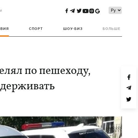
и
ТВИЯ
СПОРТ
ШОУ-БИЗ
БОЛЬШЕ
елял по пешеходу,
адерживать