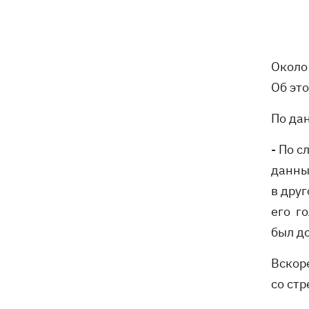
Известный украинский бренд попал в
13:33
скандал из-за рекламы с
«малороссом» в новой коллекции
Около
Наталья Денисенко стала соведущей
13:30
"Холостяка"
Об эт
Число жертв атаки на Киев 5 августа
13:26
По да
возросло
- По 
В Николаевской области во время
12:54
данный
купания в море подорвался 45-летний
в друг
мужчина
его го
Россияне вводят в заблуждение
12:49
был д
собственное руководство - спикер
Объединенных сил опроверг
Вскор
заявления о Белом Колодце
со ст