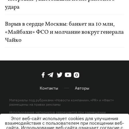
удара
Взрыв в сердце Москвы: банкет на 10 млн,
«Майбахи» ФСО и молчание вокруг генерала
Чайко
Контакты
Авторы
Материалы под рубриками «Новости компании», «PR» и «Факт»
размещены на правах рекламы
Использование материалов разрешается при размещении
активной гиперссылки на KP.UA в первом абзаце.
Этот веб-сайт использует cookies для улучшения
взаимодействия с пользователем при посещении веб-
© ООО «ЮЛАВ МЕДИА»,2026. Все права защищены.
сайта. Использование веб-сайта означает согласие с