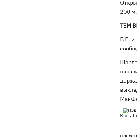
Откры
«генералом всех сержантов» ВСУ
200 м
ТЕМ 
В Бри
сооб
Шарло
парази
держа
выкла
МакФе
Конь Т
Новости