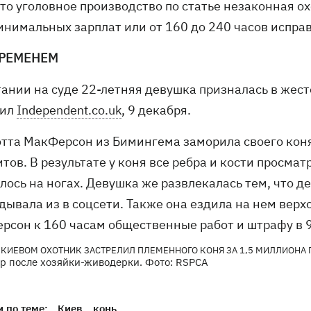
то уголовное производство по статье незаконная о
инимальных зарплат или от 160 до 240 часов испра
ВРЕМЕНЕМ
тании на суде 22-летняя девушка призналась в жес
щил
Independent.co.uk
, 9 декабря.
тта МакФерсон из Бимингема заморила своего коня
тов. В результате у коня все ребра и кости просма
лось на ногах. Девушка же развлекалась тем, что 
дывала из в соцсети. Также она ездила на нем вер
рсон к 160 часам общественные работ и штрафу в 
ор после хозяйки-живодерки. Фото: RSPCA
 по теме:
Киев
конь