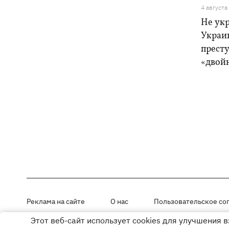
4 августа
Не ук
Украи
прест
«двой
Реклама на сайте
О нас
Пользовательское со
Этот веб-сайт использует cookies для улучшения 
Материалы под рубриками «Новости компании», «PR» и «Факт» раз