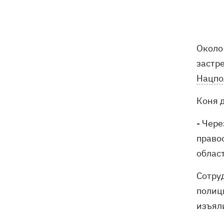
увольнении еще четырех послов
Сердце не выдержало - в результате
19:19
атаки РФ в приюте на Киевщине
Около
погибли собаки
застр
Российские дроны уничтожили депо
19:15
Нацпо
"Укрпочты" в Павлограде, погибли
сотрудники
Коня 
Зеленский учредил новый праздник -
18:43
- Чере
День войск связи и
право
кибербезопасности ВСУ
облас
Украинский кандидат в судьи МКС
18:13
Сотру
Кишакевич не прошел тест на знание
языков
полиц
изъял
18:05
Кадровая реформа Драпатого:
Валерий Маркус может стать