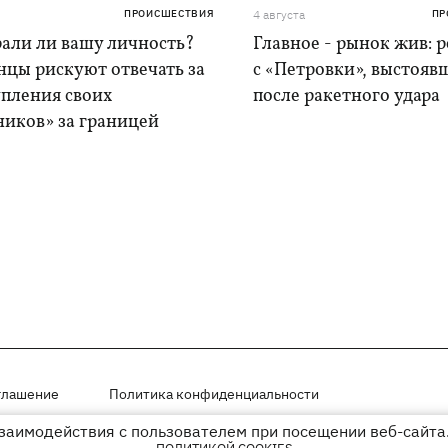
ПРОИСШЕСТВИЯ
4 августа
ПР
рали ли вашу личность?
Главное - рынок жив: 
нцы рискуют отвечать за
с «Петровки», выстояв
упления своих
после ракетного удара
ников» за границей
глашение
Политика конфиденциальности
взаимодействия с пользователем при посещении веб-сайта.
мещены на правах рекламы