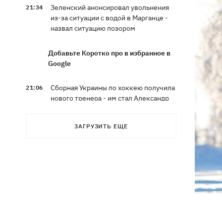
Зеленский анонсировал увольнения
21:34
из-за ситуации с водой в Марганце -
назвал ситуацию позором
Добавьте Коротко про в избранное в
Google
Сборная Украины по хоккею получила
21:06
нового тренера - им стал Александр
Бобкин
ЗАГРУЗИТЬ ЕЩЕ
Зеленский поручил подготовить
20:39
против РФ специальную
санкционную операцию
Дроны СБУ поразили два корабля ФСБ
20:12
РФ "Балаклава" и "Керчь"
Зеленский подписал указы об
19:40