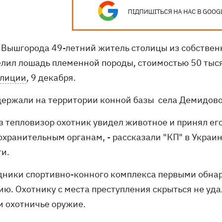
ПІДПИШІТЬСЯ НА НАС В GOOG
 Вышгорода 49-летний житель столицы из собствен
елил лошадь племенной породы, стоимостью 50 тыся
лиции
, 9 декабря.
держали на территории конной базы села Демидово
з тепловизор охотник увидел животное и принял его
охранительным органам, - рассказали "КП" в Украи
ти.
дники спортивно-конного комплекса первыми обна
ию. Охотнику с места преступления скрыться не уда
и охотничье оружие.