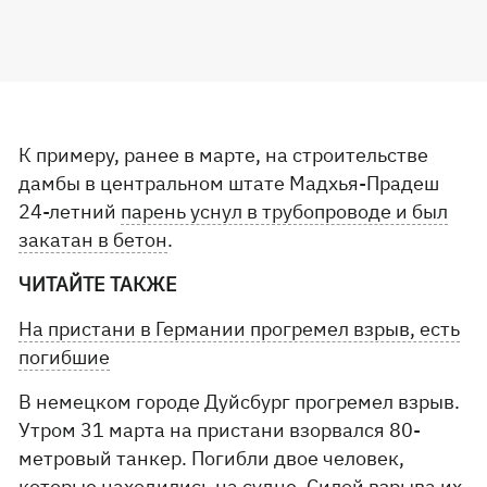
К примеру, ранее в марте, на строительстве
дамбы в центральном штате Мадхья-Прадеш
24-летний
парень уснул в трубопроводе и был
закатан в бетон
.
ЧИТАЙТЕ ТАКЖЕ
На пристани в Германии прогремел взрыв, есть
погибшие
В немецком городе Дуйсбург прогремел взрыв.
Утром 31 марта на пристани взорвался 80-
метровый танкер. Погибли двое человек,
которые находились на судне. Силой взрыва их