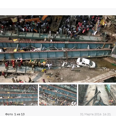
Фото
1
из
13
31 Марта 2016
16:21