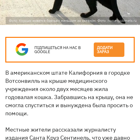
Фото: Хорошо живется братьям меньшим за океаном. Фото: home-lyubimets.ru
ПІДПИШІТЬСЯ НА НАС В
ДОДАТИ
GOOGLE
ЗАРАЗ
В американском штате Калифорния в городке
Вотсонвилль на крыше медицинского
учреждения около двух месяцев жила
годовалая кошка. Забравшись на крышу, она не
смогла спуститься и вынуждена была просить о
помощи.
Местные жители рассказали журналисту
издания
Санта Круз Сентинель
, что уже давно