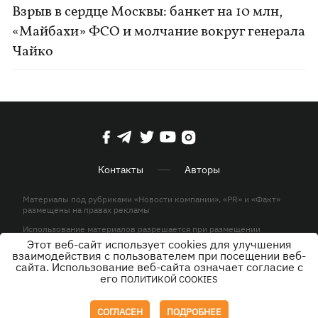
Взрыв в сердце Москвы: банкет на 10 млн,
«Майбахи» ФСО и молчание вокруг генерала
Чайко
Контакты
Авторы
Материалы под рубриками «Новости компании», «PR» и «Факт»
размещены на правах рекламы
Использование материалов разрешается при размещении
активной гиперссылки на KP.UA в первом абзаце.
Этот веб-сайт использует cookies для улучшения
взаимодействия с пользователем при посещении веб-
© ООО «ЮЛАВ МЕДИА»,2026. Все права защищены.
сайта. Использование веб-сайта означает согласие с
его
ПОЛИТИКОЙ COOKIES
Дизайн
СОГЛАСЕН
ПОДРОБНЕЕ