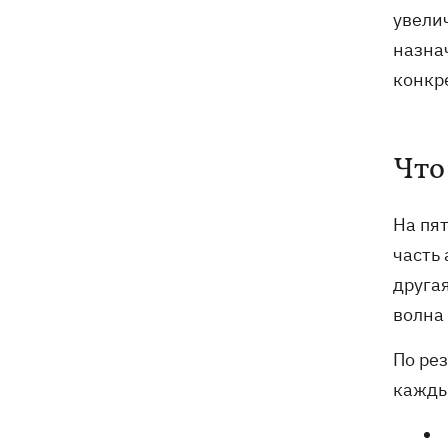
увели
назна
конкр
Что
На пя
часть
друга
волна
По ре
кажды