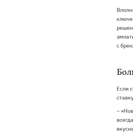
Вполн
ключев
решен
эмпат
с бре
Бол
Если с
ставк
– «Нов
всегда
вкусн