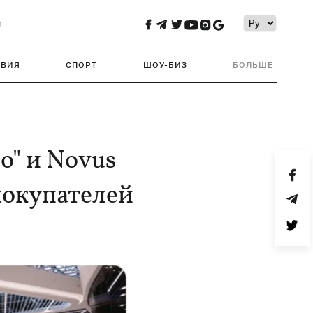
и
ТВИЯ
СПОРТ
ШОУ-БИЗ
БОЛЬШЕ
по" и Novus
покупателей