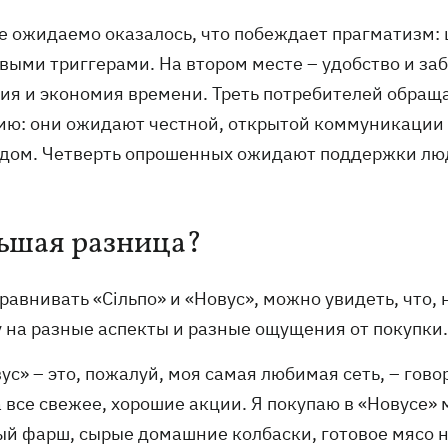
е ожидаемо оказалось, что побеждает прагматизм: 
ыми триггерами. На втором месте – удобство и забо
ия и экономия времени. Треть потребителей обращ
ию: они ожидают честной, открытой коммуникации
ндом. Четверть опрошенных ожидают поддержки люд
ьшая разница?
равнивать «Сільпо» и «Новус», можно увидеть, что,
у на разные аспекты и разные ощущения от покупки.
ус» – это, пожалуй, моя самая любимая сеть, – гов
 все свежее, хорошие акции. Я покупаю в «Новусе» м
ый фарш, сырые домашние колбаски, готовое мясо 