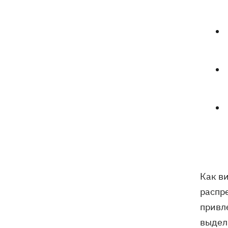
Как в
распр
привл
выдел