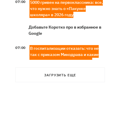
07:00
5000 гривен на первоклассника: все,
что нужно знать о «Пакунке
школяра» в 2026 году
Добавьте Коротко про в избранное в
Google
07:00
В госпитализации отказать: что не
так с приказом Минздрава и какие
теперь критерии для лечения в
стационаре
ЗАГРУЗИТЬ ЕЩЕ
Обзывал бандеровцами и выгонял из
06:57
Польши: в Гданьске поляк избил
соотечественников, приняв их за
украинцев
"Динамо" обыграло Карабах в
06:26
квалификации Лиги конференций