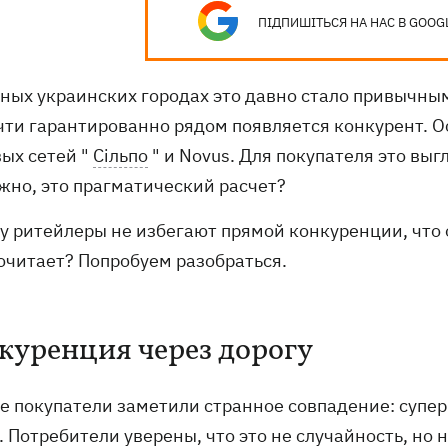
ПІДПИШІТЬСЯ НА НАС В GOOG
пных украинских городах это давно стало привычны
очти гарантированно рядом появляется конкурент. О
вых сетей "
Сільпо
" и Novus. Для покупателя это выг
жно, это прагматический расчет?
у ритейлеры не избегают прямой конкуренции, что о
очитает? Попробуем разобраться.
куренция через дорогу
е покупатели заметили странное совпадение: супер
 Потребители уверены, что это не случайность, но 