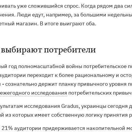
чивать уже сложившийся спрос. Когда рядом два си
чения. Люди едут, например, за большими недельным
етный магазин. В итоге выиграют оба.
 выбирают потребители
тый год полномасштабной войны потребительское п
 аудитории переходит к более рациональному и осто
я - сознательно держит планку привычного уровня п
ежегодного исследования
потребительских привыче
зультатам исследования Gradus, украинцы сегодня 
й из которых имеет собственную логику принятия 
21% аудитории придерживается накопительной мод