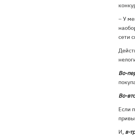
конку
санкционную операцию
– У ме
Дроны СБУ поразили два корабля ФСБ
20:12
РФ "Балаклава" и "Керчь"
наобор
сети с
Дейст
нелоги
Во-пе
покупа
Во-вт
Если 
привы
И,
в-т