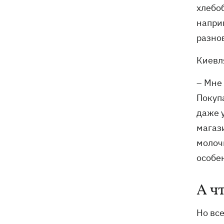
хлебо
наприм
разно
Киевл
– Мне
Покуп
даже 
магази
молоч
особе
А ч
Но вс