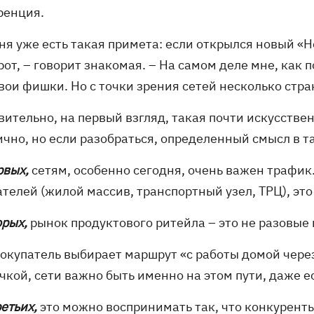
ренция.
ня уже есть такая примета: если открылся новый «Н
от, – говорит знакомая. – На самом деле мне, как п
вои фишки. Но с точки зрения сетей несколько стра
вительно, на первый взгляд, такая почти искусств
чно, но если разобраться, определенный смысл в та
рвых,
сетям, особенно сегодня, очень важен трафик.
телей (жилой массив, транспортный узел, ТРЦ), это
орых,
рынок продуктового ритейла – это не разовые 
покупатель выбирает маршрут «с работы домой через
чкой, сети важно быть именно на этом пути, даже е
ретьих,
это можно воспринимать так, что конкуренты 