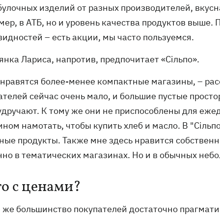
булочных изделий от разных производителей, вкусн
ер, в АТБ, но и уровень качества продуктов выше. П
видностей – есть акции, мы часто пользуемся.
янка Лариса, напротив, предпочитает «Сільпо».
 нравятся более-менее компактные магазины, – ра
ателей сейчас очень мало, и большие пустые прост
удручают. К тому же они не приспособлены для еже
ном намотать, чтобы купить хлеб и масло. В "Сільпо
ные продукты. Также мне здесь нравится собственна
нно в тематических магазинах. Но и в обычных небо
то с ценами?
е же большинство покупателей достаточно прагматич