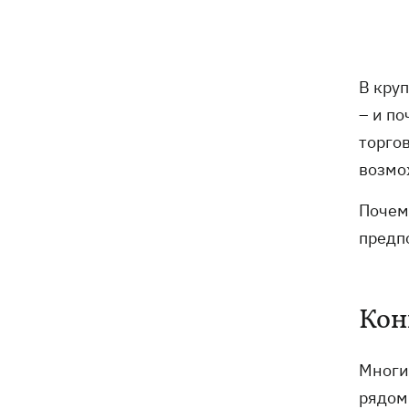
7 августа – какой сегодня праздник,
05:30
что сегодня нельзя делать, традиции и
приметы этого дня
6 августа
В кру
– и п
Федоров надеется вернуться на пост
21:59
торго
министра обороны - "президент не
возмо
сказал четкого нет"
Почем
Зеленский анонсировал увольнения
21:34
предп
из-за ситуации с водой в Марганце -
назвал ситуацию позором
Сборная Украины по хоккею получила
21:06
Кон
нового тренера - им стал Александр
Бобкин
Многи
Зеленский поручил подготовить
20:39
рядом.
против РФ специальную