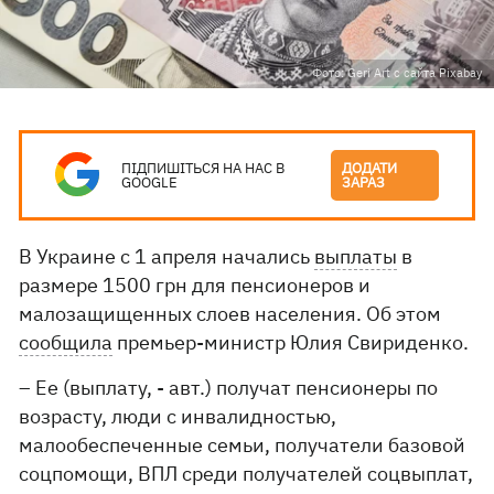
Фото: Geri Art с сайта Pixabay
ПІДПИШІТЬСЯ НА НАС В
ДОДАТИ
GOOGLE
ЗАРАЗ
В Украине с 1 апреля начались
выплаты
в
размере 1500 грн для пенсионеров и
малозащищенных слоев населения. Об этом
сообщила
премьер-министр Юлия Свириденко.
– Ее (выплату, - авт.) получат пенсионеры по
возрасту, люди с инвалидностью,
малообеспеченные семьи, получатели базовой
соцпомощи, ВПЛ среди получателей соцвыплат,