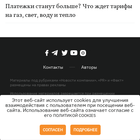
Платежки станут больше? Что ждет тарифы
на газ, свет, воду и тепло
Контакты
Авторы
Материалы под рубриками «Новости компании», «PR» и «Факт»
размещены на правах рекламы
Использование материалов разрешается при размещении
активной гиперссылки на KP.UA в первом абзаце.
Этот веб-сайт использует cookies для улучшения
взаимодействия с пользователем при посещении веб-
© ООО «ЮЛАВ МЕДИА»,2026. Все права защищены.
сайта. Использование веб-сайта означает согласие с
его
ПОЛИТИКОЙ COOKIES
Дизайн
СОГЛАСЕН
ПОДРОБНЕЕ