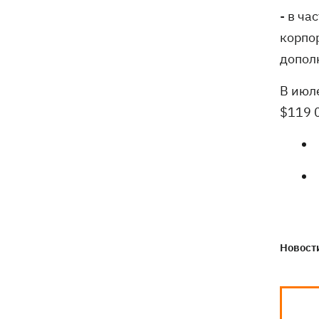
- в ч
корпо
допол
В июл
$119 
Новости