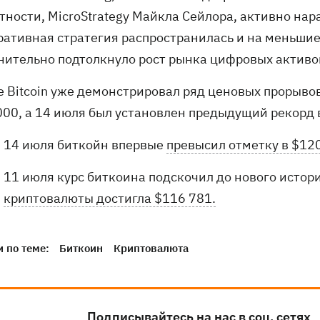
астности, MicroStrategy Майкла Сейлора, активно н
ративная стратегия распространилась и на меньшие
нительно подтолкнуло рост рынка цифровых активо
е Bitcoin уже демонстрировал ряд ценовых прорывов
000, а 14 июля был установлен предыдущий рекорд 
14 июля биткойн впервые
превысил отметку в $120
11 июля курс биткоина подскочил до нового исто
криптовалюты достигла $116 781.
 по теме:
Биткоин
Криптовалюта
Подписывайтесь на нас в соц. сетях