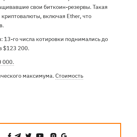
аращивавшие свои биткоин-резервы. Такая
 криптовалюты, включая Ether, что
в.
: 13-го числа котировки поднимались до
в $123 200.
 000.
рического максимума.
Стоимость