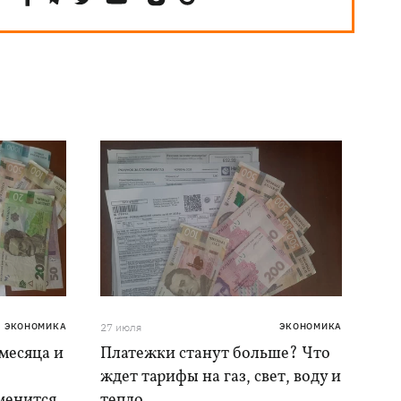
ЭКОНОМИКА
27 июля
ЭКОНОМИКА
месяца и
Платежки станут больше? Что
ждет тарифы на газ, свет, воду и
менится
тепло