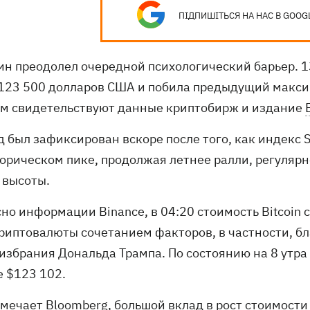
ПІДПИШІТЬСЯ НА НАС В GOOG
ин преодолел очередной психологический барьер. 1
123 500 долларов США и побила предыдущий макси
ом свидетельствуют данные криптобирж и издание
д был зафиксирован вскоре после того, как индекс 
торическом пике, продолжая летнее ралли, регуля
 высоты.
сно информации Binance, в 04:20 стоимость Bitcoin
криптовалюты сочетанием факторов, в частности, б
избрания Дональда Трампа. По состоянию на 8 утра 
е $123 102.
тмечает Bloomberg, большой вклад в рост стоимост