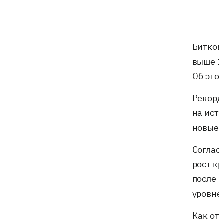
Российские дроны уничтожили депо
19:15
"Укрпочты" в Павлограде, погибли
сотрудники
Битко
Зеленский учредил новый праздник -
18:43
День войск связи и
выше 
кибербезопасности ВСУ
Об эт
Украинский кандидат в судьи МКС
18:13
Рекор
Кишакевич не прошел тест на знание
на ис
языков
новые
18:05
Кадровая реформа Драпатого:
Валерий Маркус может стать
Согла
«генералом всех сержантов» ВСУ
рост 
после 
Оленивка: «Азов», СБУ и Офис
17:58
уровн
Генпрокурора обнародовали новые
детали теракта против украинских
Как о
военнопленных