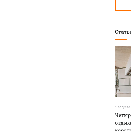
Стать
1 августа
Четыре
отдыха
корот