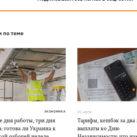
и по теме
ЭКОНОМИКА
31 июля
 дня работы, три дня
Тарифы, кешбэк за два 
: готова ли Украина к
выплаты ко Дню
кой рабочей неделе
Независимости: что из