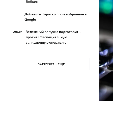
Бобкин
Добавьте Коротко про в избранное в
Google
Зеленский поручил подготовить
20:39
против РФ специальную
санкционную операцию
Дроны СБУ поразили два корабля ФСБ
20:12
РФ "Балаклава" и "Керчь"
ЗАГРУЗИТЬ ЕЩЕ
Зеленский подписал указы об
19:40
увольнении еще четырех послов
Сердце не выдержало - в результате
19:19
атаки РФ в приюте на Киевщине
погибли собаки