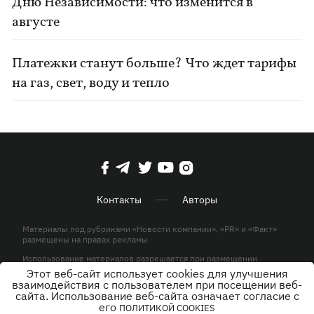
Дню Независимости: что изменится в
августе
Платежки станут больше? Что ждет тарифы
на газ, свет, воду и тепло
Контакты
Авторы
Материалы под рубриками «Новости компании», «PR» и «Факт»
размещены на правах рекламы
Использование материалов разрешается при размещении
активной гиперссылки на KP.UA в первом абзаце.
Этот веб-сайт использует cookies для улучшения
взаимодействия с пользователем при посещении веб-
© ООО «ЮЛАВ МЕДИА»,2026. Все права защищены.
сайта. Использование веб-сайта означает согласие с
его
ПОЛИТИКОЙ COOKIES