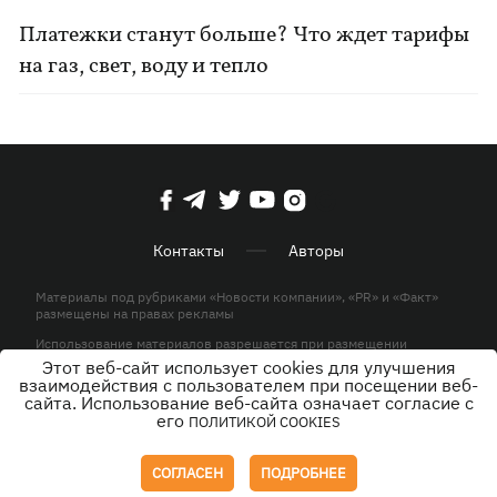
Платежки станут больше? Что ждет тарифы
на газ, свет, воду и тепло
Контакты
Авторы
Материалы под рубриками «Новости компании», «PR» и «Факт»
размещены на правах рекламы
Использование материалов разрешается при размещении
активной гиперссылки на KP.UA в первом абзаце.
Этот веб-сайт использует cookies для улучшения
взаимодействия с пользователем при посещении веб-
© ООО «ЮЛАВ МЕДИА»,2026. Все права защищены.
сайта. Использование веб-сайта означает согласие с
его
ПОЛИТИКОЙ COOKIES
Дизайн
СОГЛАСЕН
ПОДРОБНЕЕ