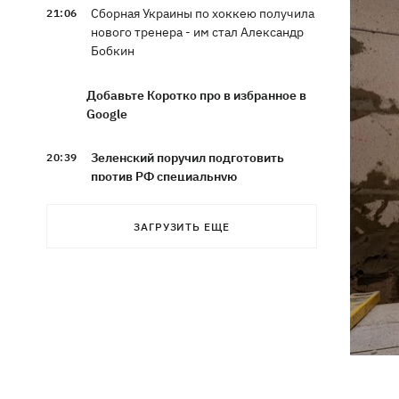
Сборная Украины по хоккею получила
21:06
нового тренера - им стал Александр
Бобкин
Добавьте Коротко про в избранное в
Google
Зеленский поручил подготовить
20:39
против РФ специальную
санкционную операцию
ЗАГРУЗИТЬ ЕЩЕ
Дроны СБУ поразили два корабля ФСБ
20:12
РФ "Балаклава" и "Керчь"
Зеленский подписал указы об
19:40
увольнении еще четырех послов
Сердце не выдержало - в результате
19:19
атаки РФ в приюте на Киевщине