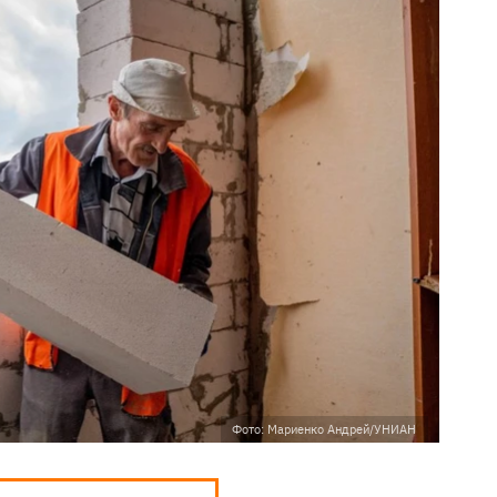
Фото: Мариенко Андрей/УНИАН​