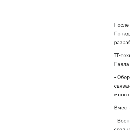
После
Понад
разра
IT-те
Павла
- Обо
связа
много 
Вмест
- Вое
сравн