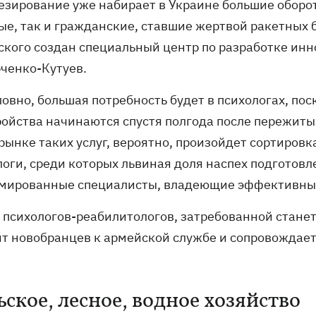
тезирование уже набирает в Украине большие оборот
ые, так и гражданские, ставшие жертвой ракетных б
ского создан специальный центр по разработке инн
ченко-Кутуев.
ловно, большая потребность будет в психологах, по
ройства начинаются спустя полгода после пережиты
рынке таких услуг, вероятно, произойдет сортиров
логи, среди которых львиная доля наспех подготовл
мированные специалисты, владеющие эффективны
 психологов-реабилитологов, затребованной станет
ит новобранцев к армейской службе и сопровождает 
ьское, лесное, водное хозяйство