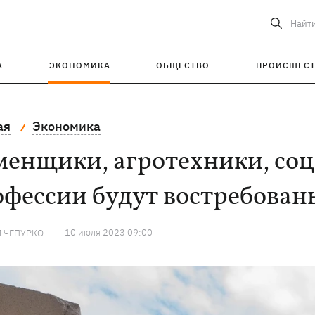
Найт
А
ЭКОНОМИКА
ОБЩЕСТВО
ПРОИСШЕС
ая
Экономика
енщики, агротехники, соц
фессии будут востребован
10 июля 2023 09:00
 ЧЕПУРКО