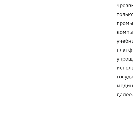
Генпрокурора обнародовали новые
чрезв
детали теракта против украинских
тольк
военнопленных
промы
компь
учебн
платф
упрощ
испол
госуд
медиц
далее