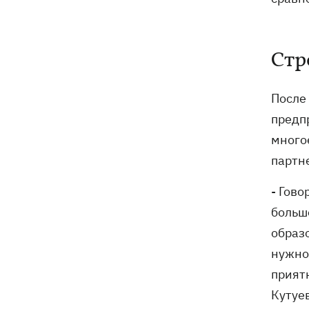
Стр
После
предп
много
партн
- Гово
больш
образ
нужно 
прият
Кутуев