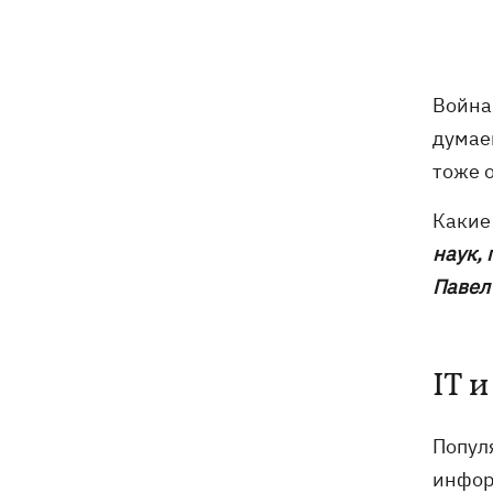
погибли собаки
Российские дроны уничтожили депо
19:15
"Укрпочты" в Павлограде, погибли
Война
сотрудники
думае
Зеленский учредил новый праздник -
18:43
тоже 
День войск связи и
кибербезопасности ВСУ
Какие
наук,
Украинский кандидат в судьи МКС
18:13
Павел
Кишакевич не прошел тест на знание
языков
18:05
Кадровая реформа Драпатого:
IT 
Валерий Маркус может стать
«генералом всех сержантов» ВСУ
Попул
инфор
Оленивка: «Азов», СБУ и Офис
17:58