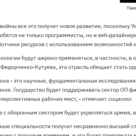
Паве
 войны все это получит новое развитие, поскольку 
обятся не только программисты, но и веб-дизайнер
ботчики ресурсов с использованием возможностей и
хнологии будут широко применяться, в частности, 
 Федорченко-Кутуева, эта отрасль обещает стать од
рона - это научные, фундаментальные исследования,
нное. Государство будет поддерживать сектор ОП ф
перспективных рабочих мест, - отмечает социолог.
е с оборонным сектором будет укрепляться армия, в
нные специальности получат несравненно высший ст
ению с прошлым временем, и это будет привлекать м