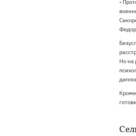
- Про
военн
Сикор
Федор
Безус
расст
Но на 
психо
дипло
Кроме
готов
Сел