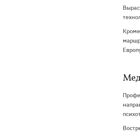
Вырас
техно
Кроме
маршр
Европу
Мед
Профе
напра
психо
Востр