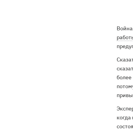
бешенства у кота
Украина и Польша завершили
19:49
эксгумацию жертв Волынской
Война 
трагедии в двух селах на Волыни
работ
В Будапеште после обмеления Дуная
19:16
предуп
подняли со дна мотоцикл вермахта и
останки двух солдат
Сказат
сказат
19:00
Анекдоты и мемы недели: прилеты-
более 
прилеты, идите на болота и
украинский Джеймс Бонд с
потому
кабачками
привы
Тысяча незаконно списанных мужчин
18:53
Экспер
- суд заключил под стражу экс-
начальника Мукачевского ТЦК
когда 
состоя
Дроны ВСУ поразили 10
18:48