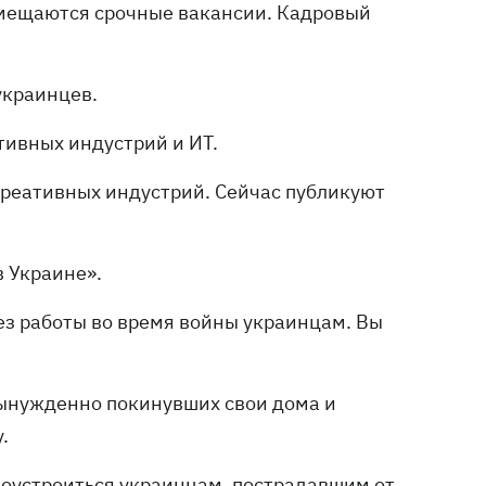
азмещаются срочные вакансии. Кадровый
украинцев.
тивных индустрий и ИТ.
реативных индустрий. Сейчас публикуют
в Украине».
ез работы во время войны украинцам. Вы
вынужденно покинувших свои дома и
.
оустроиться украинцам, пострадавшим от