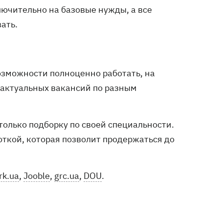
лючительно на базовые нужды, а все
ать.
озможности полноценно работать, на
и актуальных вакансий по разным
только подборку по своей специальности.
откой, которая позволит продержаться до
rk.ua
,
Jooble
,
grc.ua
,
DOU
.