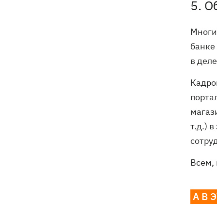
5. О
Многих
банке 
в деле
Кадро
порта
магаз
т.д.)
сотру
Всем,
А В 