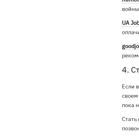
войны
UA Jo
оплач
goodj
реком
4. С
Если в
своем
пока 
Стать 
позво