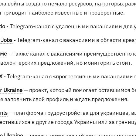
ала войны создано немало ресурсов, на которых р
л приводит наиболее известные и проверенные.
do
- Telegram-канал с удаленными вакансиями для 
 Jobs
- Telegram-канал с вакансиями в области креа
юме
– также канал с вакансиями преимущественно к
 волонтерских предложений, но мониторить стоит.
X
- Telegram-канал с «прогрессивными вакансиями 
or Ukraine
— проект, который помогает оставшимся б
е заполнить свой профиль и ждать предложения.
nts
— платформа трудоустройства для украинцев, 
естившихся в другие города Украины или за границу
e Ukraine
— проект, помогающий дистанционно труд