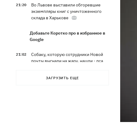
Во Львове выставили обгоревшие
21:20
экземпляры книг с уничтоженного
склада в Харькове
Добавьте Коротко про в избранное в
Google
Собаку, которую сотрудники Новой
21:02
почты выгнали на жару, нашли - пса
накормили и забрали домой
ЗАГРУЗИТЬ ЕЩЕ
Сенат США одобрил законопроект
20:40
Грэма об "адских санкциях" против РФ
Зеленский впервые прибыл в Сербию
20:14
и рассказал о целях визита
Во Львове ввели карантинные
20:04
ограничения из-за обнаружения