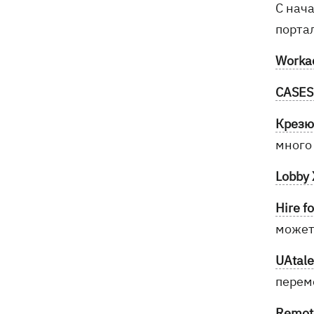
С нач
порта
Worka
CASES
Крез
много
Lobby 
Hire f
может
UAtale
перем
Remot