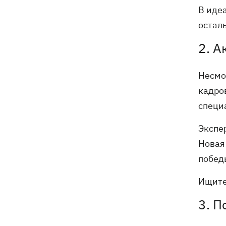
В иде
остал
2. А
Несмо
кадро
специ
Экспе
Новая
побед
Ищите
3. П