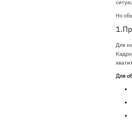
ситуа
электроподстанций, 6 судов
"теневого флота" и базу ФСБ в Крыму
Но об
1.П
Для на
Кадро
хвати
Для о