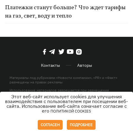
Платежки станут больше? Что ждет тарифы
на газ, свет, воду и тепло
Контакты
Авторы
Материалы под рубриками «Новости компании», «PR» и «Факт»
размещены на правах рекламы
Использование материалов разрешается при размещении
активной гиперссылки на KP.UA в первом абзаце.
Этот веб-сайт использует cookies для улучшения
взаимодействия с пользователем при посещении веб-
© ООО «ЮЛАВ МЕДИА»,2026. Все права защищены.
сайта. Использование веб-сайта означает согласие с
его
ПОЛИТИКОЙ COOKIES
Дизайн
СОГЛАСЕН
ПОДРОБНЕЕ