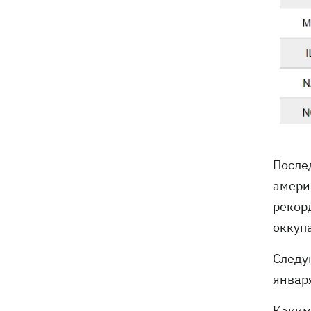
После
амери
рекорд
оккуп
Следу
январ
Каким