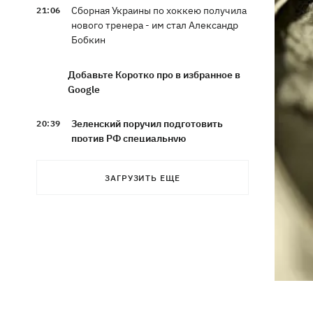
Сборная Украины по хоккею получила
21:06
нового тренера - им стал Александр
Бобкин
Добавьте Коротко про в избранное в
Google
Зеленский поручил подготовить
20:39
против РФ специальную
санкционную операцию
ЗАГРУЗИТЬ ЕЩЕ
Дроны СБУ поразили два корабля ФСБ
20:12
РФ "Балаклава" и "Керчь"
Зеленский подписал указы об
19:40
увольнении еще четырех послов
Сердце не выдержало - в результате
19:19
атаки РФ в приюте на Киевщине