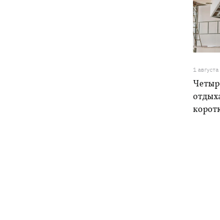
1 августа
Четыре
отдыха
корот