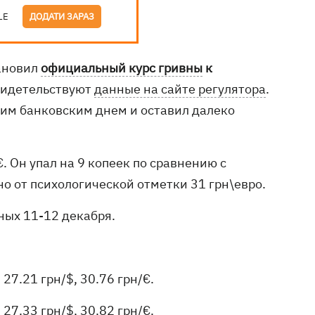
LE
ДОДАТИ ЗАРАЗ
тановил
официальный курс гривны
к
свидетельствуют
данные на сайте регулятора
.
щим банковским днем и оставил далеко
. Он упал на 9 копеек по сравнению с
 от психологической отметки 31 грн\евро.
ных 11-12 декабря.
27.21 грн/$, 30.76 грн/€.
27.33 грн/$, 30.82 грн/€.