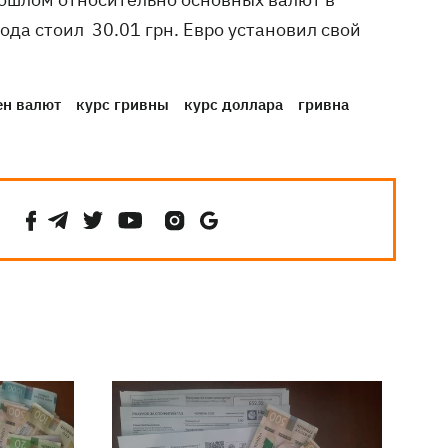
да стоил 30.01 грн. Евро установил свой
н валют
курс гривны
курс доллара
гривна