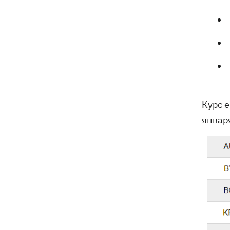
Генпрокурора обнародовали новые
детали теракта против украинских
военнопленных
Курс е
января