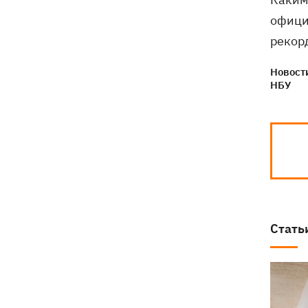
офици
рекорд
Новости
НБУ
Стать