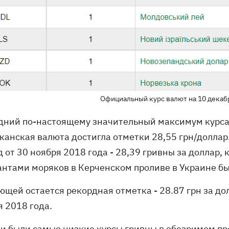
Официальный курс валют на 10 декаб
дний по-настоящему значительный максимум курса д
канская валюта достигла отметки 28,55 грн/доллар
 от 30 ноября 2018 года - 28,39 гривны за доллар,
антами моряков в Керченском проливе в Украине б
ющей остается рекордная отметка - 28.87 грн за до
я 2018 года.
и были самые низкие курсы гривны в обозримом пр