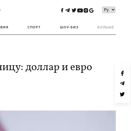
и
ТВИЯ
СПОРТ
ШОУ-БИЗ
БОЛЬШЕ
ницу: доллар и евро