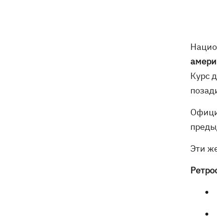
погибли собаки
Российские дроны уничтожили депо
19:15
"Укрпочты" в Павлограде, погибли
Нацио
сотрудники
амери
Зеленский учредил новый праздник -
18:43
Курс 
День войск связи и
позад
кибербезопасности ВСУ
Официа
Украинский кандидат в судьи МКС
18:13
Кишакевич не прошел тест на знание
преды
языков
Эти ж
18:05
Кадровая реформа Драпатого:
Ретро
Валерий Маркус может стать
«генералом всех сержантов» ВСУ
Оленивка: «Азов», СБУ и Офис
17:58