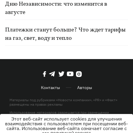
Дню Независимости: что изменится в
августе
Платежки станут больше? Что ждет тарифы
на газ, свет, воду и тепло
Контакты
Авторы
Материалы под рубриками «Новости компании», «PR» и «Факт»
размещены на правах рекламы
Использование материалов разрешается при размещении
активной гиперссылки на KP.UA в первом абзаце.
Этот веб-сайт использует cookies для улучшения
взаимодействия с пользователем при посещении веб-
© ООО «ЮЛАВ МЕДИА»,2026. Все права защищены.
сайта. Использование веб-сайта означает согласие с