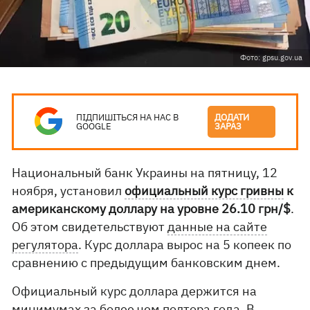
Фото: gpsu.gov.ua
ПІДПИШІТЬСЯ НА НАС В
ДОДАТИ
GOOGLE
ЗАРАЗ
Национальный банк Украины на пятницу, 12
ноября, установил
официальный курс гривны
к
американскому доллару на уровне 26.10 грн/$
.
Об этом свидетельствуют
данные на сайте
регулятора
. Курс доллара вырос на 5 копеек по
сравнению с предыдущим банковским днем.
Официальный курс доллара держится на
минимумах за более чем полтора года. В