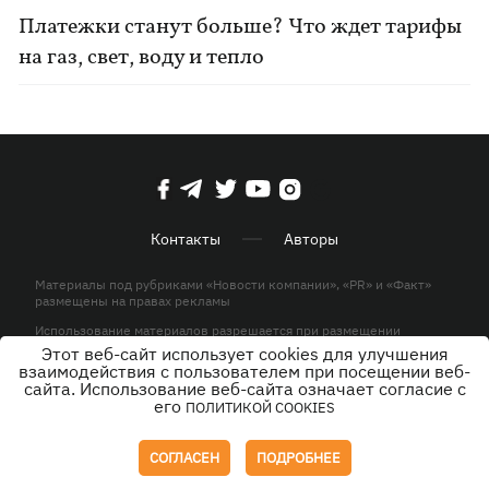
Платежки станут больше? Что ждет тарифы
на газ, свет, воду и тепло
Контакты
Авторы
Материалы под рубриками «Новости компании», «PR» и «Факт»
размещены на правах рекламы
Использование материалов разрешается при размещении
активной гиперссылки на KP.UA в первом абзаце.
Этот веб-сайт использует cookies для улучшения
взаимодействия с пользователем при посещении веб-
© ООО «ЮЛАВ МЕДИА»,2026. Все права защищены.
сайта. Использование веб-сайта означает согласие с
его
ПОЛИТИКОЙ COOKIES
Дизайн
СОГЛАСЕН
ПОДРОБНЕЕ