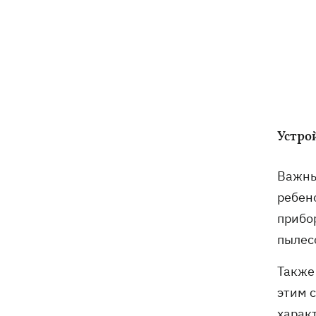
Устро
Важны
ребен
прибо
пылесо
Также
этим 
харак