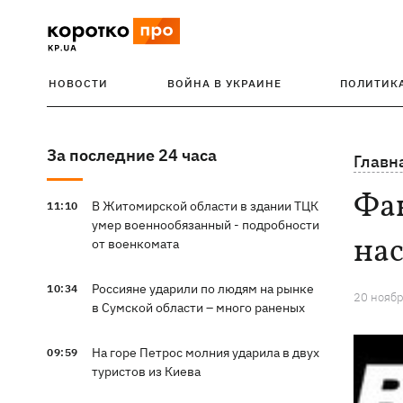
НОВОСТИ
ВОЙНА В УКРАИНЕ
ПОЛИТИК
За последние 24 часа
Главн
Фак
В Житомирской области в здании ТЦК
11:10
умер военнообязанный - подробности
на
от военкомата
Россияне ударили по людям на рынке
10:34
20 ноябр
в Сумской области – много раненых
На горе Петрос молния ударила в двух
09:59
туристов из Киева