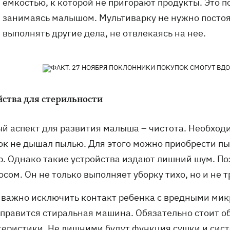
емкостью, к которой не пригорают продукты. Это п
занимаясь малышом. Мультиварку не нужно посто
выполнять другие дела, не отвлекаясь на нее.
йства для стерильности
й аспект для развития малыша – чистота. Необходи
ок не дышал пылью. Для этого можно приобрести пы
р. Однако такие устройства издают лишний шум. По
сом. Он не только выполняет уборку тихо, но и не 
 важно исключить контакт ребенка с вредными мик
справится стиральная машина. Обязательно стоит о
теристики. Не лишними будут функция сушки и сис