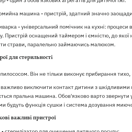
р - один з обов'язкових агрегатів для дитячої їжі.
омийна машина - пристрій, здатний значно заощади
варка - універсальний помічник на кухні: процеси 
у. Пристрій оснащений таймером і ємністю, до якої
ати страви, паралельно займаючись малюком.
рої для стерильності
пилососом. Він не тільки виконує прибирання тихо, 
 важливо виключити контакт дитини з шкідливими м
ться пральна машина. Обов'язково варто звернути у
ми будуть функція сушки і система дозування миючо
кові важливі пристрої
• стерилізатор для очищення дитячого посуду;