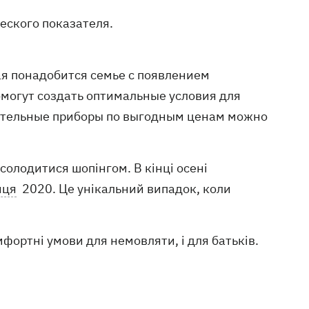
еского показателя.
ая понадобится семье с появлением
омогут создать оптимальные условия для
нительные приборы по выгодным ценам можно
олодитися шопінгом. В кінці осені
иця
2020. Це унікальний випадок, коли
фортні умови для немовляти, і для батьків.