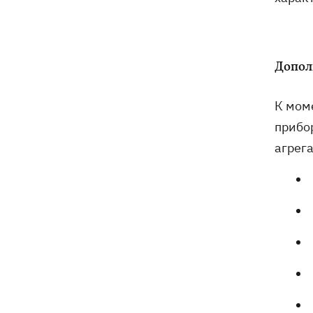
Допол
К мом
прибо
агрега