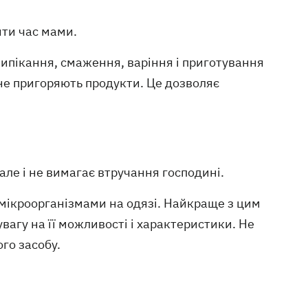
ти час мами.
випікання, смаження, варіння і приготування
 не пригоряють продукти. Це дозволяє
але і не вимагає втручання господині.
ікроорганізмами на одязі. Найкраще з цим
вагу на її можливості і характеристики. Не
го засобу.