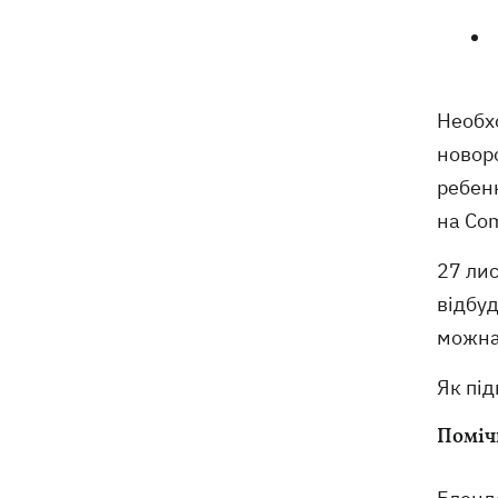
Необх
новор
ребен
на Com
27 ли
відбуд
можна
Як під
Поміч