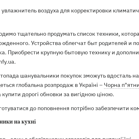
увлажнитель воздуха для корректировки климатич
одимо тщательно продумать список техники, котор
ожденного. Устройства облегчат быт родителей и п
ка. Приобрести крупную бытовую технику и допол
fy.ua.
стопада шанувальники покупок зможуть вдосталь нас
еться глобальна розпродаж в Україні –
Чорна п"ятн
 купити дорогі обновки за вигідною ціною.
готуватися до поповнення потрібно забезпечити ком
ники на кухні