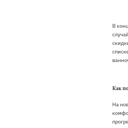
оружия для Украины на самолете
"Руслан", возле которого нашли дрон
Федоров заявил, что продолжает
07:27
В кон
переговоры с Маском об
использовании Starlink на территории
случа
РФ
скидк
списк
07:00
5000 гривен на первоклассника: все,
ванно
что нужно знать о «Пакунке
школяра» в 2026 году
07:00
В госпитализации отказать: что не
так с приказом Минздрава и какие
Как п
теперь критерии для лечения в
стационаре
На но
Обзывал бандеровцами и выгонял из
06:57
комфо
Польши: в Гданьске поляк избил
прогр
соотечественников, приняв их за