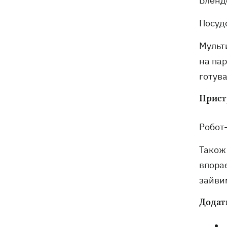
Бленде
Посуд
Мульти
на пар
готув
Прист
Робот-
Також
впорає
зайви
Додат