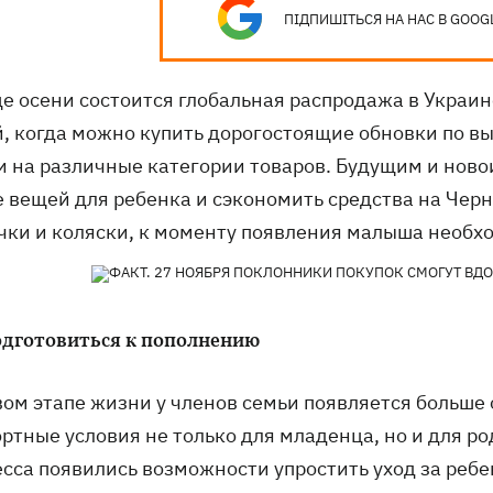
ПІДПИШІТЬСЯ НА НАС В GOOG
це осени состоится глобальная распродажа в Украи
й, когда можно купить дорогостоящие обновки по в
и на различные категории товаров. Будущим и нов
е вещей для ребенка и сэкономить средства на Чер
чки и коляски, к моменту появления малыша необхо
одготовиться к пополнению
вом этапе жизни у членов семьи появляется больше 
ртные условия не только для младенца, но и для ро
есса появились возможности упростить уход за реб