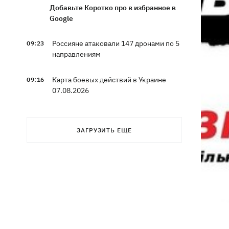
Добавьте Коротко про в избранное в
Google
Россияне атаковали 147 дронами по 5
09:23
направлениям
Карта боевых действий в Украине
09:16
07.08.2026
Путин может напасть на НАТО до
09:07
завершения войны в Украине -
ЗАГРУЗИТЬ ЕЩЕ
разведка США для WSJ
Взрывы в Крыму и удары в 1700 км от
08:49
границы: горят аэродром
«Гвардейское» и Wildberries в
Екатеринбурге
МВД Германии опровергло наличие
07:51