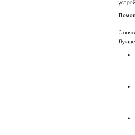
украинцев
устрой
Помощ
С поя
Лучше