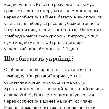
кредитування. Клієнт в результаті отримує
гроші, можливість керувати своїм договором
через
особистий кабінет
і багато інших плюшок
у вигляді кешбеку, страховки, безкоштовного
зберігання викуплених застав та ін. Окрім того
ломбард компенсує кур’єрські витрати, якщо
сума кредиту від 1500 грн., а договір
укладений щонайменше на 14 днів.
Що обирають українці?
Особливою популярністю за статистикою
ломбарду "Скарбниця" користується
отримання кредитних коштів на карту.
Зростання кешлес-операцій за останній місяць
склало 200%, більшість з них відбуваються
через особистий кабінет на сайті компанії.
Маючи кілька кредитних договорів, клієнти