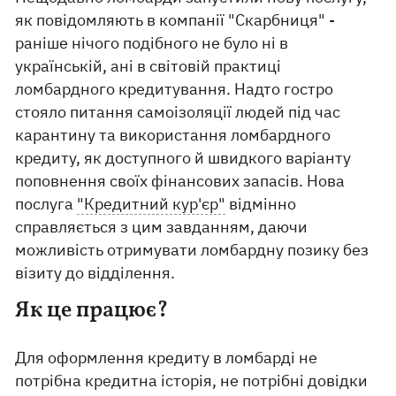
як повідомляють в компанії "Скарбниця" -
раніше нічого подібного не було ні в
українській, ані в світовій практиці
ломбардного кредитування. Надто гостро
стояло питання самоізоляції людей під час
карантину та використання ломбардного
кредиту, як доступного й швидкого варіанту
поповнення своїх фінансових запасів. Нова
послуга
"Кредитний кур'єр"
відмінно
справляється з цим завданням, даючи
можливість отримувати ломбардну позику без
візиту до відділення.
Як це працює?
Для оформлення кредиту в ломбарді не
потрібна кредитна історія, не потрібні довідки