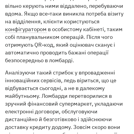
вільно керують ними віддалено, перебуваючи
вдома. Якщо все-таки виникла потреба візиту
на відділення, клієнти користуються
конфігуратором
в особистому кабінеті, таким
собі планувальником операцій. Після чого
отримують QR-код, який оцінювач сканує і
автоматично проводить бажані операції
безпосередньо в ломбарді.
Аналізуючи такий стрибок у впровадженні
інноваційних сервісів, ледь віриться, що це
відбувається сьогодні, а не в далекому
майбутньому. Ломбарди перетворилися в
зручний фінансовий супермаркет, укладаючи
електронні договори, обслуговуючи
дистанційно й безготівково і здійснюючи
доставку кредиту додому. Зовсім скоро вони