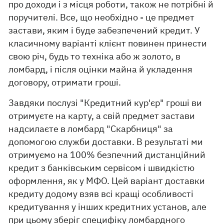
про доходи і з місця роботи, також не потрібні й
поручителі. Все, що необхідно - це предмет
застави, яким і буде забезпечений кредит. У
класичному варіанті клієнт повинен принести
свою річ, будь то техніка або ж золото, в
ломбард, і після оцінки майна й укладення
договору, отримати гроші.
Завдяки послузі "Кредитний кур'єр" гроші ви
отримуєте на карту, а свій предмет застави
надсилаєте в ломбард "Скарбниця" за
допомогою служби доставки. В результаті ми
отримуємо на 100% безпечний дистанційний
кредит з банківським сервісом і швидкістю
оформлення, як у МФО. Цей варіант доставки
кредиту додому взяв всі кращі особливості
кредитування у інших кредитних установ, але
при цьому зберіг специфіку ломбардного