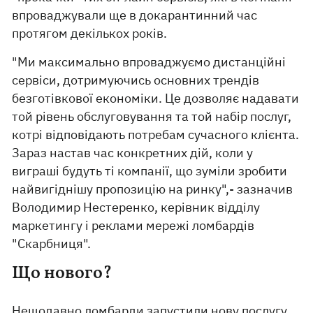
впроваджували ще в докарантинний час
протягом декількох років.
"Ми максимально впроваджуємо дистанційні
сервіси, дотримуючись основних трендів
безготівкової економіки. Це дозволяє надавати
той рівень обслуговування та той набір послуг,
котрі відповідають потребам сучасного клієнта.
Зараз настав час конкретних дій, коли у
виграші будуть ті компанії, що зуміли зробити
найвигіднішу пропозицію на ринку",- зазначив
Володимир Нестеренко, керівник відділу
маркетингу і реклами мережі ломбардів
"Скарбниця".
Що нового?
Нещодавно ломбарди запустили нову послугу,