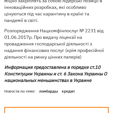
міцно закріплять за собою лідерські позиції в
інноваційних розробках, які особливо
цінуються під час карантину в країні та
пандемії в світі.
Розпорядження Нацкомфінпослуг № 2231 від
01.06.2017р. Про видачу ліцензії на
провадження господарської діяльності з
надання фінансових послуг (крім професійної
діяльності на ринку цінних паперів)
Информация предоставлена в порядке ст.10
Конституции Украины и ст. 6 Закона Украины О
национальных меньшинствах в Украине
Новости по теме:
ломбарды
кредит