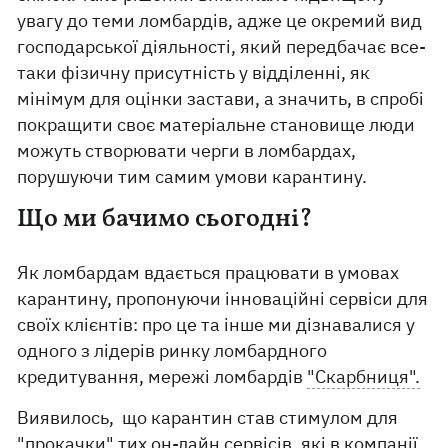
увагу до теми ломбардів, адже це окремий вид
господарської діяльності, який передбачає все-
таки фізичну присутність у відділенні, як
мінімум для оцінки застави, а значить, в спробі
покращити своє матеріальне становище люди
можуть створювати черги в ломбардах,
порушуючи тим самим умови карантину.
Що ми бачимо сьогодні?
Як ломбардам вдається працювати в умовах
карантину, пропонуючи інноваційні сервіси для
своїх клієнтів: про це та інше ми дізнавалися у
одного з лідерів ринку ломбардного
кредитування, мережі ломбардів
"Скарбниця".
Виявилось, що карантин став стимулом для
"прокачки" тих он-лайн сервісів, які в компанії