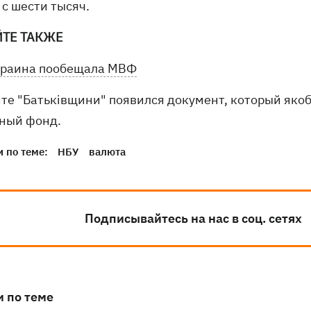
 с шести тысяч.
ЙТЕ ТАКЖЕ
краина пообещала МВФ
йте "Батьківщини" появился документ, который як
ный фонд.
 по теме:
НБУ
валюта
Подписывайтесь на нас в соц. сетях
и по теме