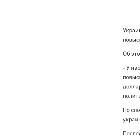
школяра» в 2026 году
07:00
В госпитализации отказать: что не
так с приказом Минздрава и какие
Украи
теперь критерии для лечения в
повыс
стационаре
Об эт
Обзывал бандеровцами и выгонял из
06:57
Польши: в Гданьске поляк избил
соотечественников, приняв их за
- У н
украинцев
повыс
долла
"Динамо" обыграло Карабах в
06:26
полит
квалификации Лиги конференций
По сл
7 августа – какой сегодня праздник,
05:30
что сегодня нельзя делать, традиции и
украин
приметы этого дня
После
6 августа