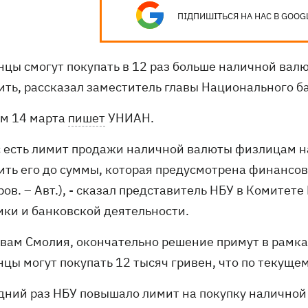
ПІДПИШІТЬСЯ НА НАС В GOOG
нцы смогут покупать в 12 раз больше наличной вал
ить, рассказал заместитель главы Национального б
ом 14 марта
пишет
УНИАН.
ас есть лимит продажи наличной валюты физлицам н
ить его до суммы, которая предусмотрена финансов
ров. – Авт.), - сказал представитель НБУ в Комите
ики и банковской деятельности.
овам Смолия, окончательно решение примут в рамка
цы могут покупать 12 тысяч гривен, что по текущем
дний раз НБУ повышало лимит на покупку наличной