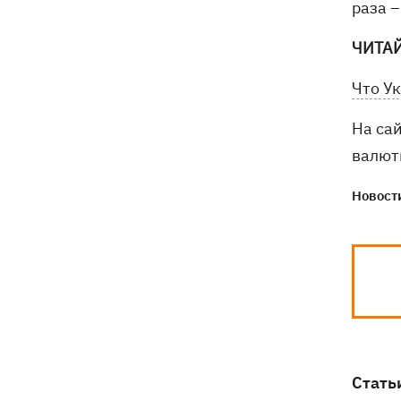
раза –
Федоров надеется вернуться на пост
ЧИТА
21:59
министра обороны - "президент не
сказал четкого нет"
Что У
На са
валют
Новости
Стать