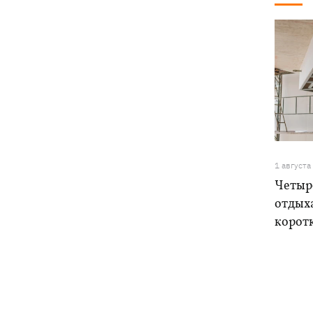
1 августа
Четыре
отдыха
корот