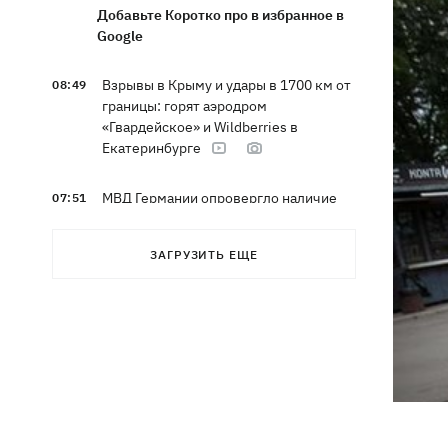
Добавьте Коротко про в избранное в
Google
Взрывы в Крыму и удары в 1700 км от
08:49
границы: горят аэродром
«Гвардейское» и Wildberries в
Екатеринбурге
МВД Германии опровергло наличие
07:51
оружия для Украины на самолете
"Антонов", возле которого нашли
ЗАГРУЗИТЬ ЕЩЕ
дрон
Федоров заявил, что продолжает
07:27
переговоры с Маском об
использовании Starlink на территории
РФ
07:00
5000 гривен на первоклассника: все,
что нужно знать о «Пакунке