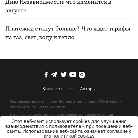
Дню Независимости: что изменится в
августе
Платежки станут больше? Что ждет тарифы
на газ, свет, воду и тепло
Контакты
Авторы
Материалы под рубриками «Новости компании», «PR» и «Факт»
размещены на правах рекламы
Использование материалов разрешается при размещении
активной гиперссылки на KP.UA в первом абзаце.
Этот веб-сайт использует cookies для улучшения
взаимодействия с пользователем при посещении веб-
© ООО «ЮЛАВ МЕДИА»,2026. Все права защищены.
сайта. Использование веб-сайта означает согласие с
его
ПОЛИТИКОЙ COOKIES