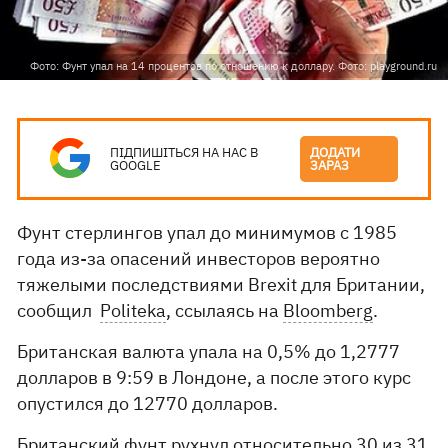
Фото: Фунт упал на 14 процентов по отношению к доллару. Фото: playground.ru
ПІДПИШІТЬСЯ НА НАС В
ДОДАТИ
GOOGLE
ЗАРАЗ
Фунт стерлингов упал до минимумов с 1985
года из-за опасений инвесторов вероятно
тяжелыми последствиями Brexit для Британии,
сообщил
Politeka
, ссылаясь на
Bloomberg
.
Британская валюта упала на 0,5% до 1,2777
долларов в 9:59 в Лондоне, а после этого курс
опустился до 12770 долларов.
Британский фунт рухнул относительно 30 из 31