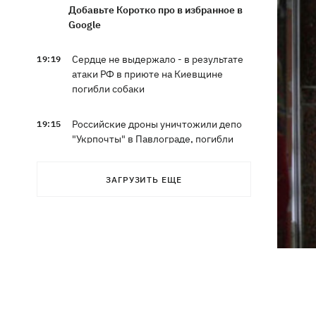
Добавьте Коротко про в избранное в
Google
Сердце не выдержало - в результате
19:19
атаки РФ в приюте на Киевщине
погибли собаки
Российские дроны уничтожили депо
19:15
"Укрпочты" в Павлограде, погибли
сотрудники
ЗАГРУЗИТЬ ЕЩЕ
Зеленский учредил новый праздник -
18:43
День войск связи и
кибербезопасности ВСУ
Украинский кандидат в судьи МКС
18:13
Кишакевич не прошел тест на знание
языков