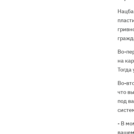
Нацба
пласт
гривн
гражда
Во-пер
на кар
Тогда 
Во-вто
что вы
под в
систем
- В м
вашем 