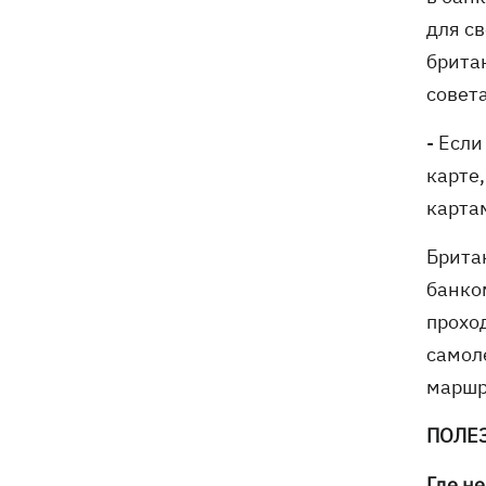
для св
брита
совет
- Если
карте,
карта
Брита
банком
прохо
самол
маршр
ПОЛЕ
Где не