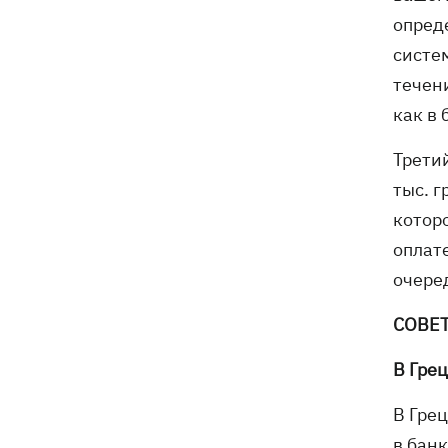
опред
систе
течен
как в 
Трети
тыс. г
котор
оплате
очере
СОВЕТ
В Гре
В Гре
в бан