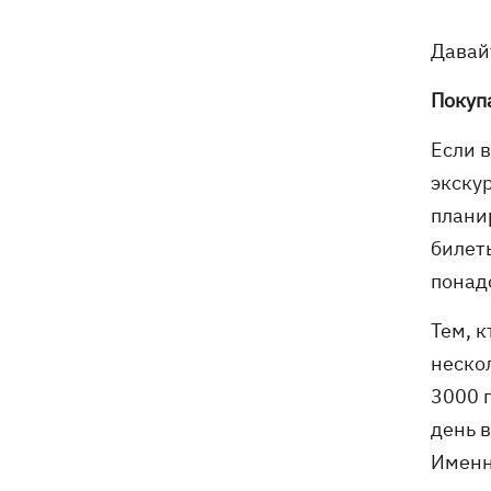
18:05
Кадровая реформа Драпатого:
Валерий Маркус может стать
Давай
«генералом всех сержантов» ВСУ
Покуп
Оленивка: «Азов», СБУ и Офис
17:58
Генпрокурора обнародовали новые
Если 
детали теракта против украинских
экску
военнопленных
планир
В Польше осквернили могилы УПА -
17:50
билет
посольство требует расследования
понад
Из электрички на Днепропетровщине
17:27
Тем, 
эвакуировали людей - два часа они на
неско
жаре сидели в поле, - соцсети
3000 г
Зеленский назвал сроки создания
17:20
день в
украинских систем баллистики и ПРО
Именн