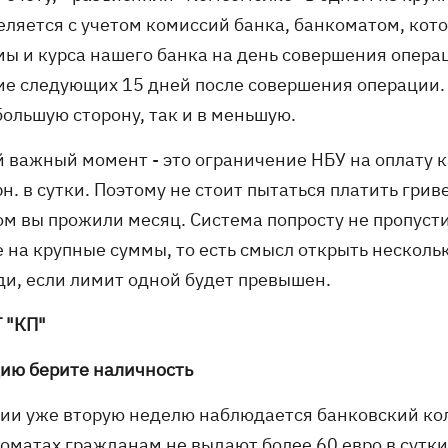
еляется с учетом комиссий банка, банкоматом, кото
мы и курса нашего банка на день совершения операц
ие следующих 15 дней после совершения операции. 
большую сторону, так и в меньшую.
й важный момент - это ограничение НБУ на оплату к
рн. в сутки. Поэтому не стоит пытаться платить грив
ом вы прожили месяц. Система попросту не пропусти
 на крупные суммы, то есть смысл открыть нескольк
ди, если лимит одной будет превышен.
 "КП"
цию берите наличность
ции уже вторую неделю наблюдается банковский кол
коматах гражданам не выдают более 60 евро в сутки