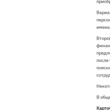
приоб
Вариан
персон
имеющ
Второ
финан
предл
после
поясня
сотру
Некот
В общ
Карто