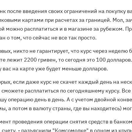
нк после введения своих ограничений на покупку в
иковыми картами при расчетах за границей. Мол, за
ой можно расплатиться и в магазине за рубежом. П
н о том, что сейчас не все так просто.
вых, никто не гарантирует, что курс через неделю бу
те лежит 2200 гривен, то сегодня это 100 долларов
у вас на карте уже будет меньше долларов.
рых, если даже курс не скачет каждый день на неск
 сможете расплатиться по сегодняшнему курсу. Все 
ашу операцию день в день. А с учетом двойной конв
ы, а потом в валюту страны, где вы находитесь) мо
омент проведения операции снятия средств в банко
счету, - разъяснили "Комсомолке" в одном из крупн