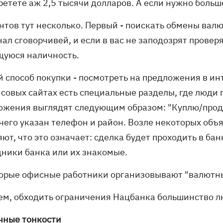
ретете аж 2,5 тысячи долларов. А если нужно больш
тов тут несколько. Первый - поискать обмены валют
ал сговорчивей, и если в вас не заподозрят провер
уюся наличность.
й способ покупки - посмотреть на предложения в и
совых сайтах есть специальные разделы, где люди 
ожения выглядят следующим образом: "Куплю/продам 
 чего указан телефон и район. Возле некоторых объ
ют, что это означает: сделка будет проходить в ба
дники банка или их знакомые.
орые офисные работники организовывают "валютные
ем, обходить ограничения Нацбанка большинство л
чные тонкости