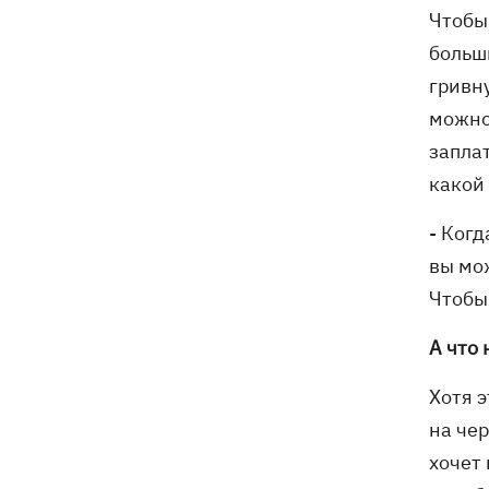
Чтобы
больш
гривну
можно 
запла
какой 
- Когд
вы мож
Чтобы
А что
Хотя 
на че
хочет 