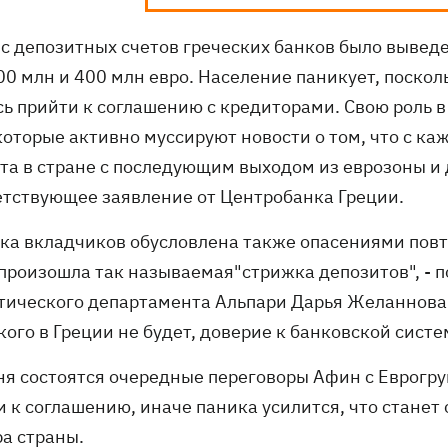
 с депозитных счетов греческих банков было выведе
0 млн и 400 млн евро. Население паникует, посколь
сь прийти к соглашению с кредиторами. Свою роль 
которые активно муссируют новости о том, что с к
та в стране с последующим выходом из еврозоны и 
етствующее заявление от Центробанка Греции.
ика вкладчиков обусловлена также опасениями повт
 произошла так называемая"стрижка депозитов", - 
тического департамента Альпари Дарья Желаннова.
кого в Греции не будет, доверие к банковской систе
ня состоятся очередные переговоры Афин с Еврогру
и к соглашению, иначе паника усилится, что стане
ра страны.