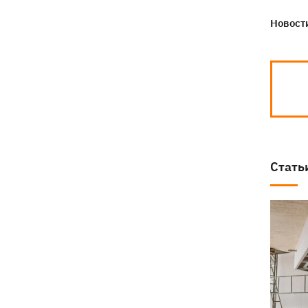
Собаку, которую сотрудники Новой
21:02
Новости
почты выгнали на жару, нашли - пса
накормили и забрали домой
Стать