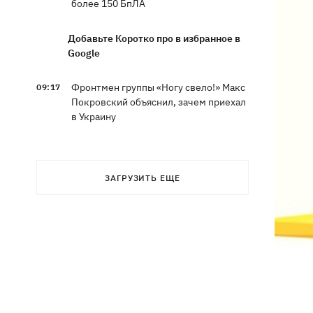
более 150 БпЛА
Добавьте Коротко про в избранное в
Google
Фронтмен группы «Ногу свело!» Макс
09:17
Покровский объяснил, зачем приехал
в Украину
Дороги в Буковеле превратились в
08:51
горные реки – мощный грозовой
ЗАГРУЗИТЬ ЕЩЕ
ураган натворил беды на
Франковщине
08:00
Прожиточный минимум: как
высчитывают уровень «нормальной
жизни» в Украине и мире
В центре Львова произошла массовая
07:47
драка, есть раненые, - соцсети