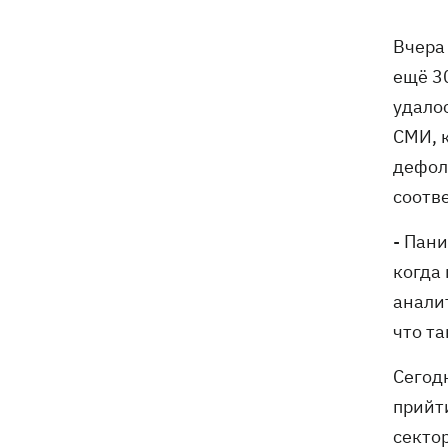
В результате ночной атаки на
07:27
Вчера
Киевщине погибли четыре человека,
ещё 30
среди них – ребенок (ОБНОВЛЕНО)
удало
СМИ, 
8 августа – какой сегодня церковный
05:30
дефол
праздник, Россия напала на Грузию,
что сегодня нельзя делать
соотв
7 августа
- Пан
когда
Суспильне отреагировало на письмо
21:47
анали
Оли Поляковой с призывами
что та
изменить правила Нацотбора
Сегод
Во Львове выставили обгоревшие
21:20
прийт
экземпляры книг с уничтоженного
склада в Харькове
секто