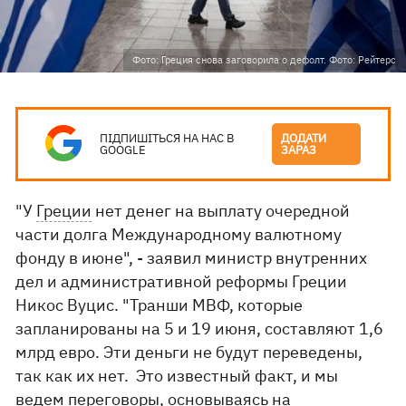
Фото: Греция снова заговорила о дефолт. Фото: Рейтерс
ПІДПИШІТЬСЯ НА НАС В
ДОДАТИ
GOOGLE
ЗАРАЗ
"У
Греции
нет денег на выплату очередной
части долга Международному валютному
фонду в июне", - заявил министр внутренних
дел и административной реформы Греции
Никос Вуцис. "Транши МВФ, которые
запланированы на 5 и 19 июня, составляют 1,6
млрд евро. Эти деньги не будут переведены,
так как их нет. Это известный факт, и мы
ведем переговоры, основываясь на