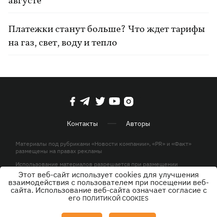
августе
Платежки станут больше? Что ждет тарифы
на газ, свет, воду и тепло
Контакты
Авторы
Материалы под рубриками «Новости компании», «PR» и «Факт»
размещены на правах рекламы
Использование материалов разрешается при размещении
активной гиперссылки на KP.UA в первом абзаце.
Этот веб-сайт использует cookies для улучшения
взаимодействия с пользователем при посещении веб-
© ООО «ЮЛАВ МЕДИА»,2026. Все права защищены.
сайта. Использование веб-сайта означает согласие с
его
ПОЛИТИКОЙ COOKIES
Дизайн