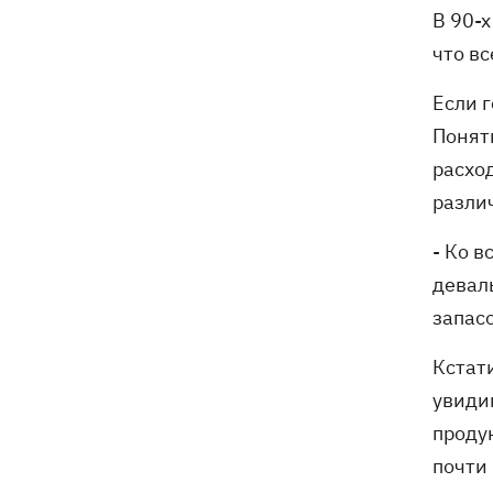
украинцев
В 90-
что в
Если г
Понят
расход
различ
- Ко 
деваль
запасо
Кстат
увидим
проду
почти