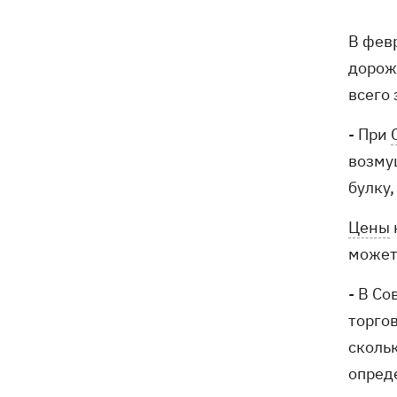
оружия для Украины на самолете
"Руслан", возле которого нашли дрон
В фев
дорож
Федоров заявил, что продолжает
07:27
переговоры с Маском об
всего 
использовании Starlink на территории
РФ
- При
возмущ
07:00
5000 гривен на первоклассника: все,
булку,
что нужно знать о «Пакунке
школяра» в 2026 году
Цены
07:00
В госпитализации отказать: что не
может
так с приказом Минздрава и какие
теперь критерии для лечения в
- В Со
стационаре
торго
Обзывал бандеровцами и выгонял из
06:57
скольк
Польши: в Гданьске поляк избил
опред
соотечественников, приняв их за