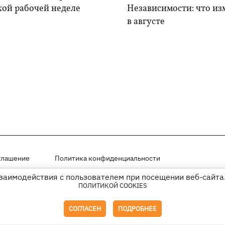
кой рабочей неделе
Независимости: что из
в августе
глашение
Политика конфиденциальности
взаимодействия с пользователем при посещении веб-сайта.
мещены на правах рекламы
ПОЛИТИКОЙ COOKIES
иперссылки на KP.UA в первом абзаце.
СОГЛАСЕН
ПОДРОБНЕЕ