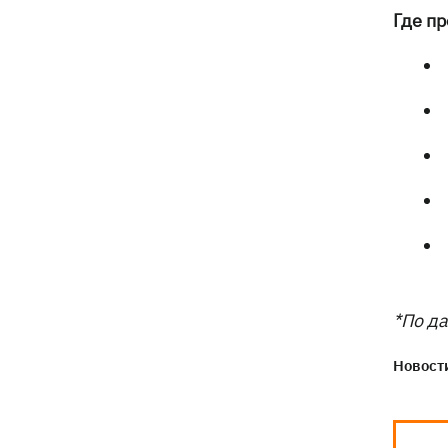
Где п
*По д
Новости