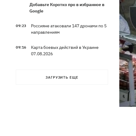
Добавьте Коротко про в избранное в
Google
Россияне атаковали 147 дронами по 5
09:23
направлениям
Карта боевых действий в Украине
09:16
07.08.2026
Путин может напасть на НАТО до
09:07
завершения войны в Украине -
ЗАГРУЗИТЬ ЕЩЕ
разведка США для WSJ
Взрывы в Крыму и удары в 1700 км от
08:49
границы: горят аэродром
«Гвардейское» и Wildberries в
Екатеринбурге
МВД Германии опровергло наличие
07:51