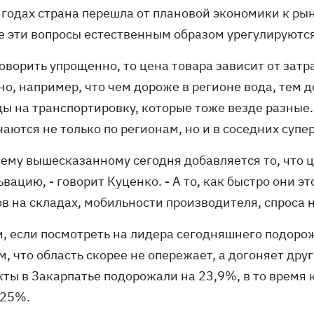
х годах страна перешла от плановой экономики к р
се эти вопросы естественным образом урегулируютс
оворить упрощенно, то цена товара зависит от затр
но, например, что чем дороже в регионе вода, тем 
ы на транспортировку, которые тоже везде разные. 
аются не только по регионам, но и в соседних суп
всему вышесказанному сегодня добавляется то, что 
вацию, - говорит Куценко. - А то, как быстро они э
в на складах, мобильности производителя, спроса 
и, если посмотреть на лидера сегодняшнего подорож
, что область скорее не опережает, а догоняет дру
кты в Закарпатье подорожали на 23,9%, в то время 
 25%.