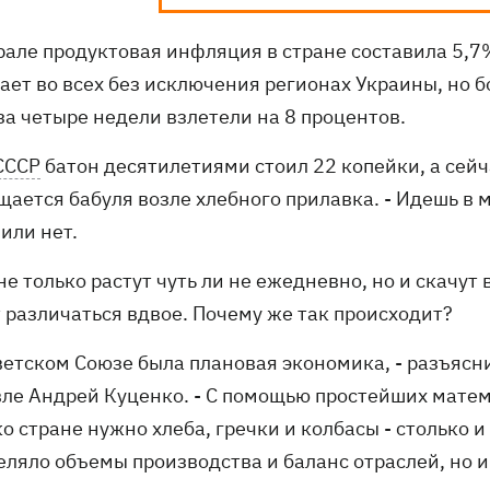
рале продуктовая инфляция в стране составила 5,7%
ает во всех без исключения регионах Украины, но б
за четыре недели взлетели на 8 процентов.
СССР
батон десятилетиями стоил 22 копейки, а сей
ается бабуля возле хлебного прилавка. - Идешь в м
 или нет.
не только растут чуть ли не ежедневно, но и скачут
 различаться вдвое. Почему же так происходит?
ветском Союзе была плановая экономика, - разъясн
вле Андрей Куценко. - С помощью простейших мате
о стране нужно хлеба, гречки и колбасы - столько и
еляло объемы производства и баланс отраслей, но 