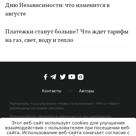
Дню Независимости: что изменится в
августе
Платежки станут больше? Что ждет тарифы
на газ, свет, воду и тепло
Контакты
Авторы
Материалы под рубриками «Новости компании», «PR» и «Факт»
размещены на правах рекламы
Использование материалов разрешается при размещении
активной гиперссылки на KP.UA в первом абзаце.
Этот веб-сайт использует cookies для улучшения
взаимодействия с пользователем при посещении веб-
© ООО «ЮЛАВ МЕДИА»,2026. Все права защищены.
сайта. Использование веб-сайта означает согласие с