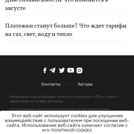
Дню Независимости: что изменится в
августе
Платежки станут больше? Что ждет тарифы
на газ, свет, воду и тепло
Контакты
Авторы
Материалы под рубриками «Новости компании», «PR» и «Факт»
размещены на правах рекламы
Использование материалов разрешается при размещении
активной гиперссылки на KP.UA в первом абзаце.
Этот веб-сайт использует cookies для улучшения
взаимодействия с пользователем при посещении веб-
© ООО «ЮЛАВ МЕДИА»,2026. Все права защищены.
сайта. Использование веб-сайта означает согласие с
его
ПОЛИТИКОЙ COOKIES