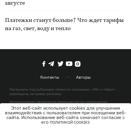
августе
Платежки станут больше? Что ждет тарифы
на газ, свет, воду и тепло
Контакты
Авторы
Материалы под рубриками «Новости компании», «PR» и «Факт»
размещены на правах рекламы
Использование материалов разрешается при размещении
активной гиперссылки на KP.UA в первом абзаце.
Этот веб-сайт использует cookies для улучшения
взаимодействия с пользователем при посещении веб-
© ООО «ЮЛАВ МЕДИА»,2026. Все права защищены.
сайта. Использование веб-сайта означает согласие с
его
ПОЛИТИКОЙ COOKIES
Дизайн