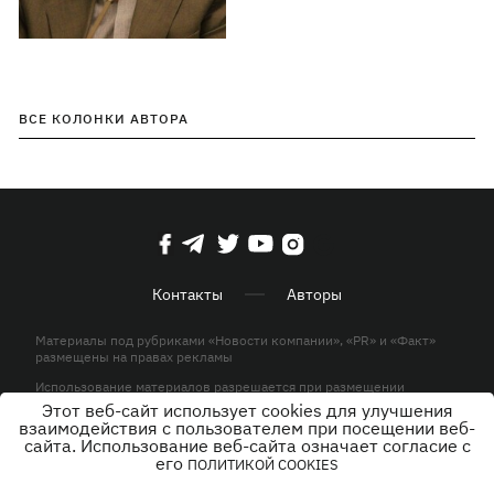
ВСЕ КОЛОНКИ АВТОРА
Контакты
Авторы
Материалы под рубриками «Новости компании», «PR» и «Факт»
размещены на правах рекламы
Использование материалов разрешается при размещении
активной гиперссылки на KP.UA в первом абзаце.
Этот веб-сайт использует cookies для улучшения
взаимодействия с пользователем при посещении веб-
© ООО «ЮЛАВ МЕДИА»,2026. Все права защищены.
сайта. Использование веб-сайта означает согласие с
его
ПОЛИТИКОЙ COOKIES
Дизайн